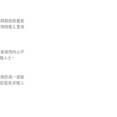
它能夠幫助佩戴者
冥想時進入更深
戴者保持內心平
嘅人士。
能夠形成一道紫
招惹是非嘅人