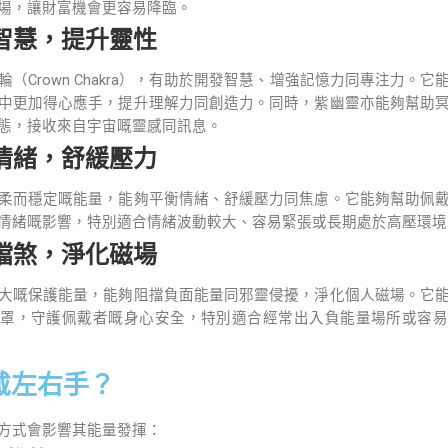
場，讓財富機會更容易降臨。
智慧，提升靈性
（Crown Chakra），有助於開發智慧、增強記憶力同專注力。
中更加得心應手，提升理解力同創造力。同時，紫幽靈亦能夠幫助
態，接收來自宇宙嘅靈感同訊息。
情緒，舒緩壓力
柔而穩定嘅能量，能夠平衡情緒、舒緩壓力同焦慮。它能夠幫助佩
情緒嘅影響，特別適合情緒波動較大、容易緊張或長期處於高壓環境
擋煞，淨化磁場
大嘅保護能量，能夠阻擋負面能量同邪靈侵擾，淨化個人磁場。它
罩，守護佩戴者嘅身心安全，特別適合經常出入負能量場所或容易
戴左右手？
方式會影響其能量發揮：