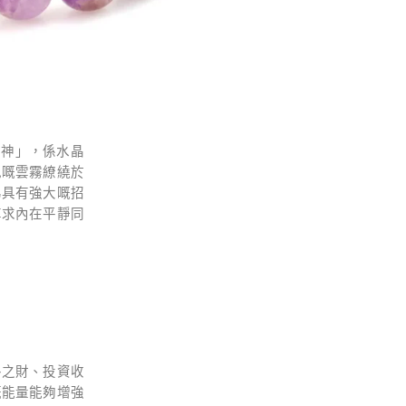
「幻影財神」，係水晶
色嘅雲霧繚繞於
為具有強大嘅招
尋求內在平靜同
外之財、投資收
嘅能量能夠增強