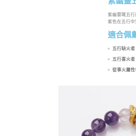
紫幽靈
紫幽靈嘅五
紫色在五行中
適合佩
五行缺火者
五行喜火者
從事火屬性