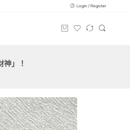
Login / Register
財神」！