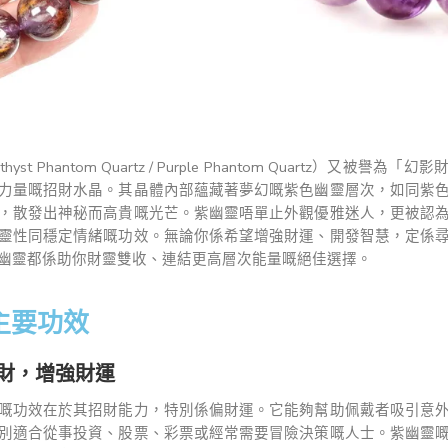
yst Phantom Quartz / Purple Phantom Quartz）又被譽為
力量嘅招財水晶。其晶體內部蘊藏著夢幻嘅紫色幽靈層次，如同紫
，散發出神秘而高貴嘅光芒。紫幽靈唔單止外觀優雅迷人，更被認
靈性同穩定情緒嘅功效。無論你係希望增強財運、開發智慧，定係
幽靈都係助你財靈雙收、連結更高層次能量嘅絕佳選擇。
主要功效
財，增強財運
嘅功效在於其招財能力，特別係偏財運。它能夠幫助佩戴者吸引意
別適合從事投資、股票、彩票或經常需要冒險決策嘅人士。紫幽靈