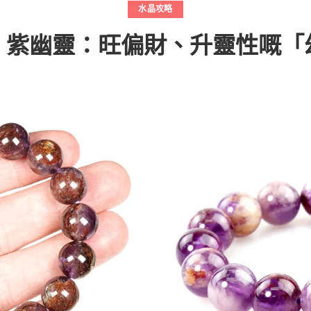
水晶攻略
】紫幽靈：旺偏財、升靈性嘅「