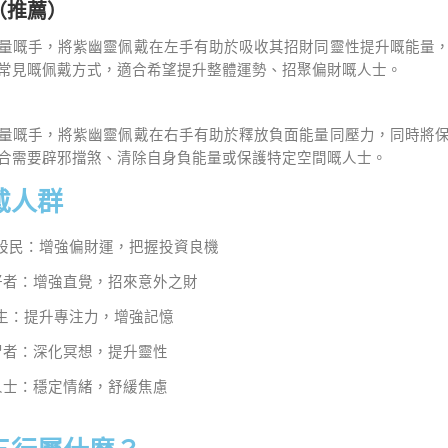
（推薦）
量嘅手，將紫幽靈佩戴在左手有助於吸收其招財同靈性提升嘅能量
常見嘅佩戴方式，適合希望提升整體運勢、招聚偏財嘅人士。
量嘅手，將紫幽靈佩戴在右手有助於釋放負面能量同壓力，同時將
合需要辟邪擋煞、清除自身負能量或保護特定空間嘅人士。
戴人群
股民：增強偏財運，把握投資良機
者：增強直覺，招來意外之財
生：提升專注力，增強記憶
者：深化冥想，提升靈性
士：穩定情緒，舒緩焦慮