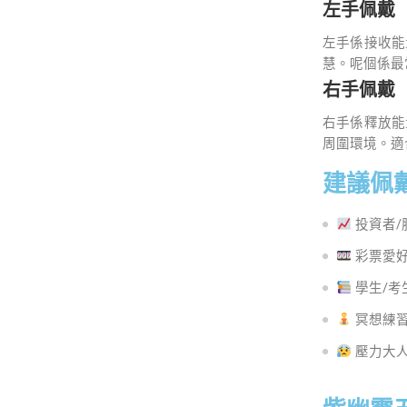
左手佩戴
左手係接收能
慧。呢個係最
右手佩戴
右手係釋放能
周圍環境。適
建議佩
投資者/
彩票愛好
學生/考
冥想練習
壓力大人