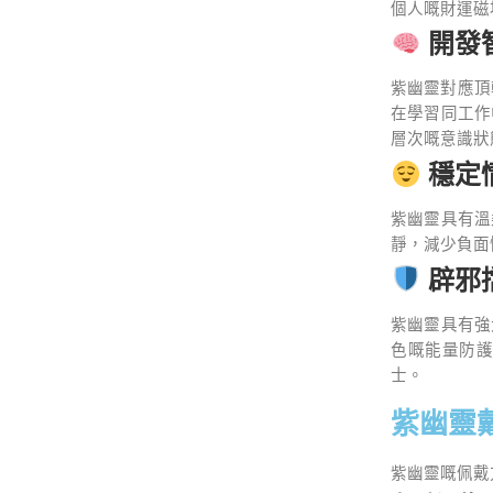
個人嘅財運磁
開發
紫幽靈對應頂輪
在學習同工作
層次嘅意識狀
穩定
紫幽靈具有溫
靜，減少負面
辟邪
紫幽靈具有強
色嘅能量防護
士。
紫幽靈
紫幽靈嘅佩戴