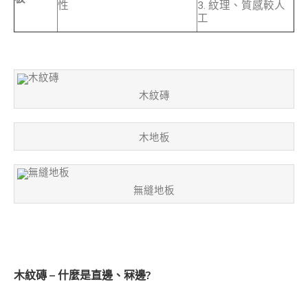
性
3. 紋理、質感較人
工
木紋磚
木地板
無縫地板
木紋磚 – 什麼是直邊、冧邊?