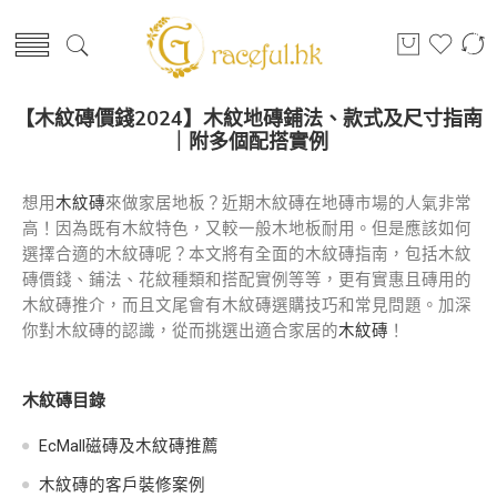
【木紋磚價錢2024】木紋地磚鋪法、款式及尺寸指南
｜附多個配搭實例
想用
木紋磚
來做家居地板？近期木紋磚在地磚市場的人氣非常
高！因為既有木紋特色，又較一般木地板耐用。但是應該如何
選擇合適的木紋磚呢？本文將有全面的木紋磚指南，包括木紋
磚價錢、鋪法、花紋種類和搭配實例等等，更有實惠且磚用的
木紋磚推介，而且文尾會有木紋磚選購技巧和常見問題。加深
你對木紋磚的認識，從而挑選出適合家居的
木紋磚
！
木紋磚目錄
EcMall磁磚及木紋磚推薦
木紋磚的客戶裝修案例