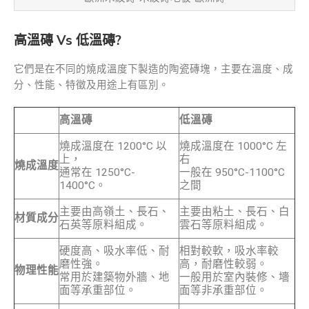
高溫磚 Vs 低溫磚?
它們是在不同的燒成溫度下製造的陶瓷磚塊，主要在溫度、成
分、性能、特徵及用途上有區別。
高溫磚
低溫磚
燒成溫度在 1200°C 以
燒成溫度在 1000°C 左
上，
右
燒成溫度
通常在 1250°C-
一般在 950°C-1100°C
1400°C。
之間
主要由高嶺土、長石、
主要由粘土、長石、白
材質成分
石英等原料組成。
雲石等原料組成。
硬度高、吸水率低、耐
相對較軟，吸水率較
磨性強。
高，耐磨性較弱。
物理性能
常用於建築物外牆、地
一般用於室內裝修、墻
面等承重部位。
面等非承重部位。