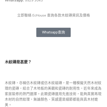
Whatsapp:
5529 3043
立即聯絡 EcHouse 查詢各款木紋磚資訊及價格
Whatsapp查詢
木紋磚是甚麼？
木紋磚，亦稱仿木紋磚或仿木紋磁磚，是一種模擬天然木材紋
理的瓷磚，結合了木地板的美觀和瓷磚的耐用性，近年來成為
家居裝修的熱門選擇。此類瓷磚運用先進技術，能夠真實再現
木材的自然紋理，無論顏色、質感還是細節都能與真木材媲
美。