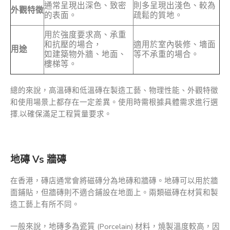
通常呈現出深色、致密
則多呈現出淺色、較為
外觀特徵
的表面。
疏鬆的質地。
用於強度要求高、承重
和抗壓的場合，
適用於室內裝修、墻面
用途
如建築物外牆、地面、
等不承重的場合。
樓梯等。
總的來說，高溫磚和低溫磚在製造工藝、物理性能、外觀特徵
和使用場景上都存在一定差異。使用時需根據具體需求進行選
擇,以確保滿足工程質量要求。
地磚 Vs 牆磚
在香港，磚店通常會將磁磚分為地磚和牆磚。地磚可以用於牆
面鋪貼，但牆磚則不適合鋪設在地面上。兩類磁磚在材質和製
造工藝上有所不同。
一般來說，地磚多為瓷質 (Porcelain) 材料，燒製溫度較高，因