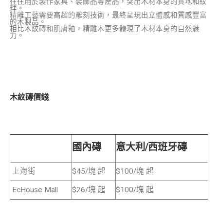
往往用於製作家具、裝飾品等產品，突出木材本身的質地和紋
理。
精雕工藝需要高超的雕刻技術，最終呈現出立體感和質感豐富
的木製品。
相比木紋磚和肌膚釉，精雕木更多體現了木材本身的自然魅
力。
木紋磚價錢
國內磚
意大利/西班牙磚
上海街
$45/塊 起
$100/塊 起
EcHouse Mall
$26/塊 起
$100/塊 起