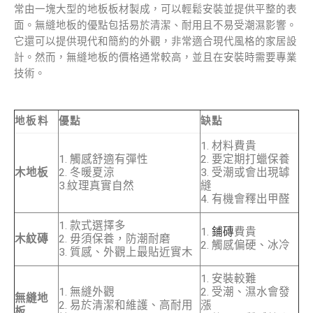
常由一塊大型的地板板材製成，可以輕鬆安裝並提供平整的表
面。無縫地板的優點包括易於清潔、耐用且不易受潮濕影響。
它還可以提供現代和簡約的外觀，非常適合現代風格的家居設
計。然而，無縫地板的價格通常較高，並且在安裝時需要專業
技術。
地板料
優點
缺點
1. 材料費貴
1. 觸感舒適有彈性
2. 要定期打蠟保養
木地板
2. 冬暖夏涼
3. 受潮或會出現罅
3.紋理真實自然
縫
4. 有機會釋出甲醛
1. 款式選擇多
1.
鋪磚
費貴
木紋磚
2. 毋須保養，防潮耐磨
2. 觸感偏硬、冰冷
3. 質感、外觀上最貼近實木
1. 安裝較難
1. 無縫外觀
2. 受潮、濕水會發
無縫地
2. 易於清潔和維護、高耐用
漲
板