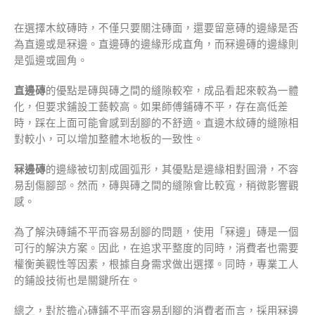
在選擇木紋磚時，不僅只要關注磚面，還要留意磚的邊緣是否
為直邊或是冧邊。直邊磚的邊緣形成直角，而冧邊磚的邊緣則
是弧邊或圓角。
直邊磚
的優點是磚與磚之間的縫隙較窄，成品看起來較為一體
化，但要求鋪設工藝較高。如果師傅鋪磚不平，存在高低差
時，踩在上面可能會感到刮腳的不舒適。直邊木紋磚的縫隙相
對較小，可以增加整體木地板的一致性。
冧邊磚
的邊緣被切割成圓弧形，其優點是邊緣相對圓滑，不容
易刮傷腳部。然而，磚與磚之間的縫隙會比較寬，稍微影響觀
感。
為了解決磚鋪不平而容易刮腳的問題，使用「冧邊」磚是一個
可行的解決方案。因此，在追求平整度的同時，消費者也需要
權衡美觀性等因素，根據自身需求做出選擇。同時，專業工人
的鋪設技術也是關鍵所在。
總之，對於擔心磚鋪不平而容易刮腳的消費者而言，採用冧邊