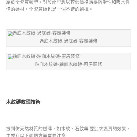
屬於全瓷質類型。對於那些想以較低價格購得防滑性和吸水性
佳的磚材，全瓷質磚也是一個不錯的選擇。
過底木紋磚-過底磚-客廳裝修
釉面木紋磚-釉面木紋磚-廚房裝修
木紋磚紋理技術
提到仿天然材質的磁磚，如木紋、石紋等,要追求逼真的效果，
主要有以下兩個方面需要注意: