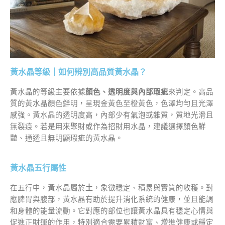
黃水晶等級｜如何辨別高品質黃水晶？
黃水晶的等級主要依據
顏色、透明度與內部瑕疵
來判定。高品
質的黃水晶顏色鮮明，呈現金黃色至橙黃色，色澤均勻且光澤
感強。黃水晶的透明度高，內部少有氣泡或雜質，質地光滑且
無裂痕。若是用來聚財或作為招財用水晶，建議選擇顏色鮮
豔、通透且無明顯瑕疵的黃水晶。
黃水晶五行屬性
在五行中，黃水晶屬於
土
，象徵穩定、積累與實質的收穫。對
應脾胃與腹部，黃水晶有助於提升消化系統的健康，並且能調
和身體的能量流動。它對應的部位也讓黃水晶具有穩定心情與
促進正財運的作用，特別適合需要累積財富、增進健康或穩定