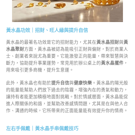
黃水晶功效｜招財、旺人緣與提升自信
黃水晶的最著名功效是它的招財能力，尤其在
黃水晶招財
與
黃
水晶聚財
方面，黃水晶被認為能吸引正財與偏財，對於商業人
士、創業者來說尤為重要。它能激發正向能量，帶來智慧與決
斷力，協助提升事業運勢，常見用於辦公桌上的
黃水晶擺件
，
用來吸引更多商機，提升生意運。
此外，黃水晶也有助於
提升自信
與
健康快樂
。黃水晶的陽光般
的能量能幫助人們放下過去的陰霾，增強內在的勇氣和動力，
讓持有者能更加積極地面對挑戰。對於情感層面，黃水晶能促
進人際關係的和諧，並幫助改善感情問題，尤其是在與他人合
作、溝通的時候，它所帶來的正面能量能有效提升你的情商。
左右手佩戴｜黃水晶手串佩戴技巧