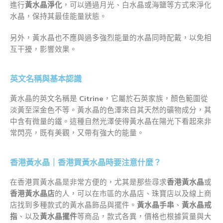
進行
黃水晶淨化
，可以通過月光、白水晶或海鹽等方式來淨化
水晶，保持其最佳能量狀態。
另外，黃水晶也不應與過多強烈能量的水晶同時配戴，以免相
互干擾，影響效果。
英文名稱與基本認識
黃水晶的英文名稱是
Citrine
，它屬於石英家族，顏色範圍從
淡黃至深金色不等。黃水晶的色澤來自其天然的礦物成分，其
中含有微量的鐵。這種自然光澤使得黃水晶在陽光下看起來非
常閃亮，既有美觀，又帶有強大的能量。
香港黃水晶｜香港買黃水晶時要注意什麼？
在香港買黃水晶是非常方便的，尤其是那些尋求
香港黃水晶
或
香港黃水晶店
的人，可以在市區的水晶店、珠寶店以及線上商
店找到多種款式的黃水晶飾品與擺件。
黃水晶手串
、
黃水晶戒
指
、以及
黃水晶擺件
等商品，款式各異，價格也根據質量與大