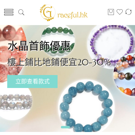
水晶首飾優惠
樓上鋪比地鋪便宜20-30%
立即查看款式