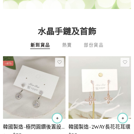
水晶手鏈及首飾
新到貨品
熱賣
部份貨品
-41%
韓國製造-極閃圓鑽後置設計耳環
韓國製造-2WAY長花花耳環