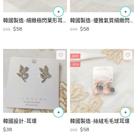
韓國製造-細緻極閃葉形耳環
韓國製造-優雅氣質細緻閃圈圈耳環
$
58
$
58
$
98
$
98
HOT
-15%
韓國設計-耳環
韓國製造-絲絨毛毛球耳環
$
38
$
58
$
68