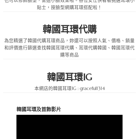
也可以修飾臉型，營造小臉效果啦。各位女仕快看看挑選耳環小
貼士，按臉型網購耳環搭配啦！
韓國耳環代購
為您精選了韓國代購耳環商品，妳還可以按照人氣、價格、
銷量
和評價進行篩選查找韓國耳環代購、耳環代購韓國、韓國耳環代
購等商品
韓國耳環IG
本網店的韓國耳環IG : graceful1314
韓國耳環及首飾影片