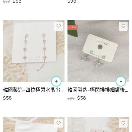
$
58
$
98
$
98
-41%
韓國製造-四粒極閃水晶串串長耳環
韓國製造-極閃排排細鑽後置設計耳環
$
58
$
58
$
98