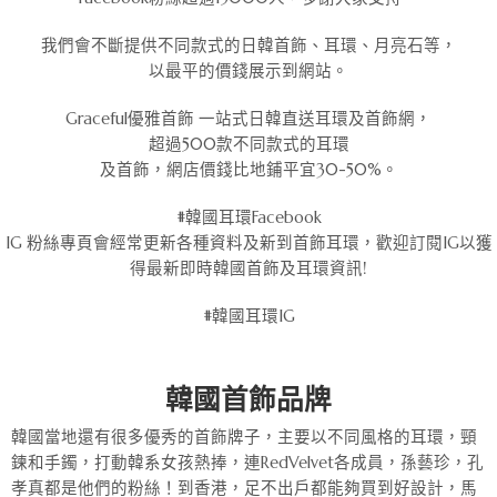
我們會不斷提供不同款式的日韓首飾、耳環、月亮石等，
以最平的價錢展示到網站。
Graceful優雅首飾 一站式日韓直送耳環及首飾網，
超過500款不同款式的耳環
及首飾，網店價錢比地鋪平宜30-50%。
#韓國耳環Facebook
IG 粉絲專頁會經常更新各種資料及新到首飾耳環，歡迎訂閱IG以獲
得最新即時韓國首飾及耳環資訊!
#韓國耳環IG
韓國首飾品牌
韓國當地還有很多優秀的首飾牌子，主要以不同風格的耳環，頸
鍊和手鐲，打動韓系女孩熱捧，連RedVelvet各成員，孫藝珍，孔
孝真都是他們的粉絲！到香港，足不出戶都能夠買到好設計，馬