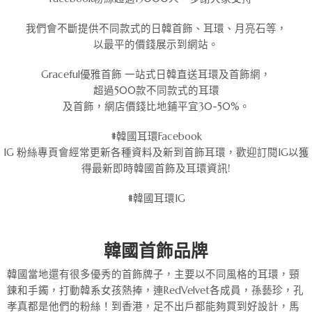
我們會不斷提供不同款式的日韓首飾、耳環、月亮石等，
以最平的價錢展示到網站。
Graceful優雅首飾 一站式日韓直送耳環及首飾網，
超過500款不同款式的耳環
及首飾，網店價錢比地鋪平宜30-50%。
#韓國耳環Facebook
IG 粉絲專頁會經常更新各種資料及新到首飾耳環，歡迎訂閱IG以獲
得最新即時韓國首飾及耳環資訊!
#韓國耳環IG
韓國首飾品牌
韓國當地還有很多優秀的首飾牌子，主要以不同風格的耳環，頸
鍊和手鐲，打動韓系女孩熱捧，連RedVelvet各成員，孫藝珍，孔
孝真都是他們的粉絲！到香港，足不出戶都能夠買到好設計，馬