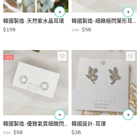
韓國製造-天然紫水晶耳環
韓國製造-細緻極閃葉形耳環
$
198
$
58
$
98
-41%
韓國製造-優雅氣質細緻閃圈圈耳環
韓國設計-耳環
$
58
$
38
$
98