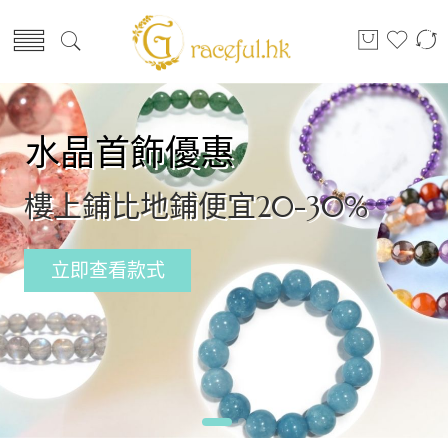
水晶首飾優惠
樓上鋪比地鋪便宜20-30%
立即查看款式