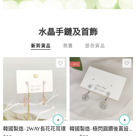
水晶手鏈及首飾
新到貨品
熱賣
部份貨品
-41%
韓國製造-2WAY長花花耳環
韓國製造-極閃圓鑽後置設計耳環