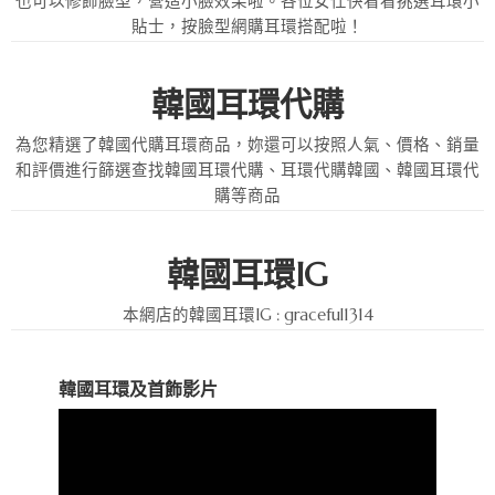
也可以修飾臉型，營造小臉效果啦。各位女仕快看看挑選耳環小
貼士，按臉型網購耳環搭配啦！
韓國耳環代購
為您精選了韓國代購耳環商品，妳還可以按照人氣、價格、
銷量
和評價進行篩選查找韓國耳環代購、耳環代購韓國、韓國耳環代
購等商品
韓國耳環IG
本網店的韓國耳環IG : graceful1314
韓國耳環及首飾影片