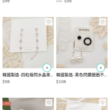
$
98
$
58
$
98
韓國製造-四粒極閃水晶串串長耳環
韓國製造-黑色閃鑽圈圈不對稱珍珠長耳環
$
58
$
108
-41%