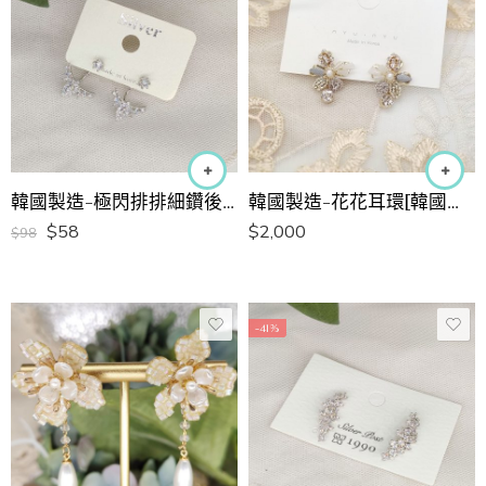
韓國製造-極閃排排細鑽後置設計耳環
韓國製造-花花耳環[韓國手工耳環]
$
58
$
2,000
$
98
-41%