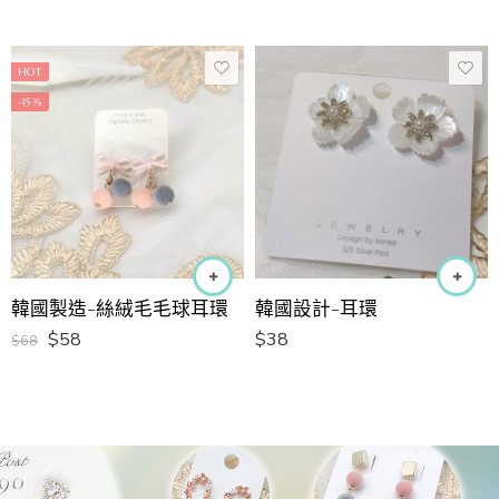
HOT
-15%
韓國製造-絲絨毛毛球耳環
韓國設計-耳環
$
58
$
38
$
68