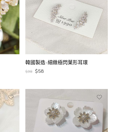
韓國製造-細緻極閃葉形耳環
$
58
$
98