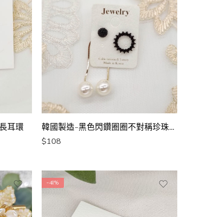
長耳環
韓國製造-黑色閃鑽圈圈不對稱珍珠長耳環
$
108
-41%