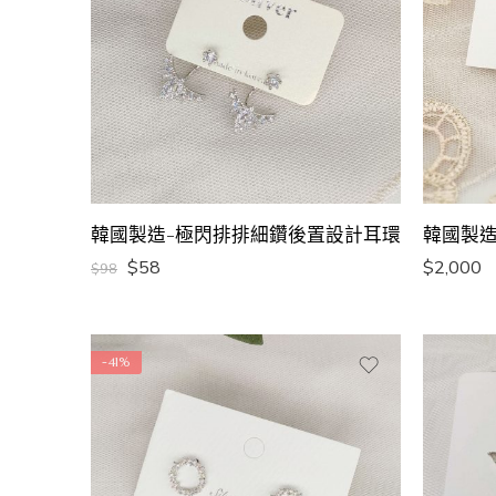
韓國製造-極閃排排細鑽後置設計耳環
韓國製造
$
58
$
2,000
$
98
-41%