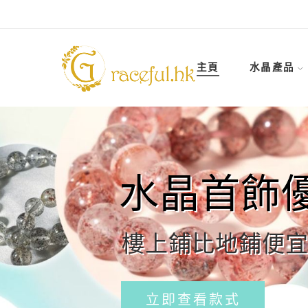
主頁
水晶產品
水晶首飾
樓上鋪比地鋪便宜2
立即查看款式