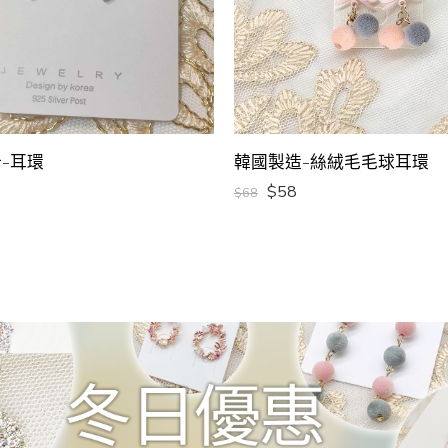
-耳環
韓國製造-絲絨毛毛球耳環
$
58
$
68