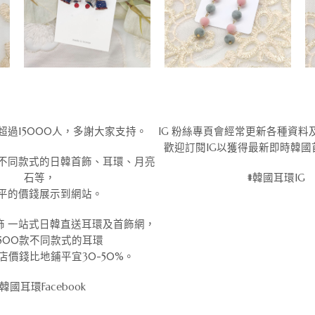
粉絲超過15000人，多謝大家支持。
IG 粉絲專頁會經常更新各種資料
歡迎訂閱IG以獲得最新即時韓國
不同款式的日韓首飾、耳環、月亮
石等，
#韓國耳環IG
平的價錢展示到網站。
優雅首飾 一站式日韓直送耳環及首飾網，
500款不同款式的耳環
店價錢比地鋪平宜30-50%。
#韓國耳環Facebook