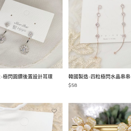
-極閃圓鑽後置設計耳環
韓國製造-四粒極閃水晶串串
$
58