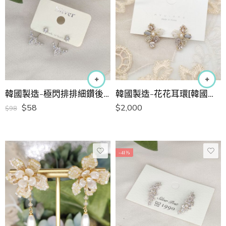
韓國製造-極閃排排細鑽後置設計耳環
韓國製造-花花耳環[韓國手工耳環]
$
58
$
2,000
$
98
-41%