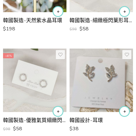
韓國製造-天然紫水晶耳環
韓國製造-細緻極閃葉形耳環
$
198
$
58
$
98
-41%
韓國製造-優雅氣質細緻閃圈圈耳環
韓國設計-耳環
$
58
$
38
$
98