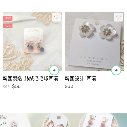
HOT
-15%
韓國製造-絲絨毛毛球耳環
韓國設計-耳環
$
58
$
38
$
68