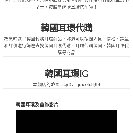
也可以修飾臉型，營造小臉效果啦。各位女仕快看看挑選耳環小
貼士，按臉型網購耳環搭配啦！
韓國耳環代購
為您精選了韓國代購耳環商品，妳還可以按照人氣、價格、
銷量
和評價進行篩選查找韓國耳環代購、耳環代購韓國、韓國耳環代
購等商品
韓國耳環IG
本網店的韓國耳環IG : graceful1314
韓國耳環及首飾影片