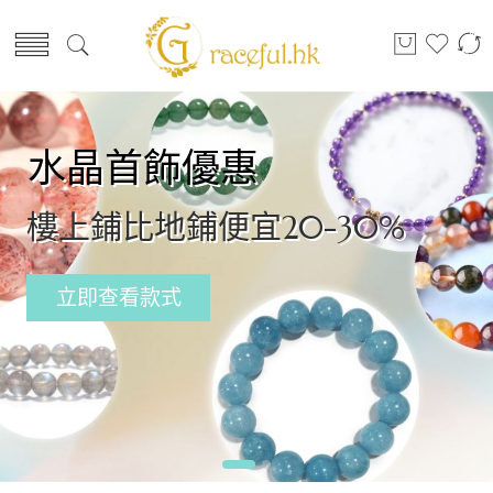
水晶首飾優惠
樓上鋪比地鋪便宜20-30%
立即查看款式