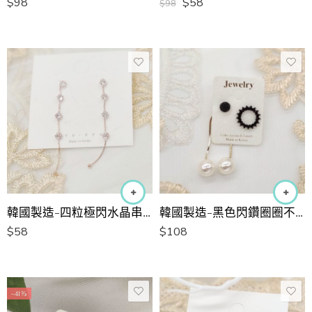
$
98
$
58
$
98
韓國製造-四粒極閃水晶串串長耳環
韓國製造-黑色閃鑽圈圈不對稱珍珠長耳環
$
58
$
108
-41%