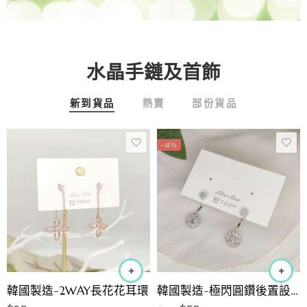
水晶手鏈及首飾
新到貨品
熱賣
部份貨品
-41%
韓國製造-2WAY長花花耳環
韓國製造-極閃圓鑽後置設計耳環