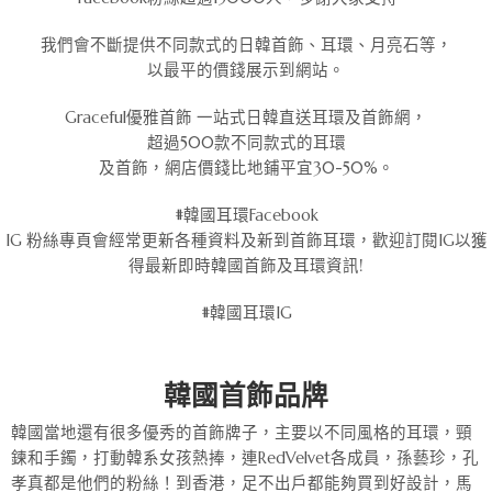
我們會不斷提供不同款式的日韓首飾、耳環、月亮石等，
以最平的價錢展示到網站。
Graceful優雅首飾 一站式日韓直送耳環及首飾網，
超過500款不同款式的耳環
及首飾，網店價錢比地鋪平宜30-50%。
#韓國耳環Facebook
IG 粉絲專頁會經常更新各種資料及新到首飾耳環，歡迎訂閱IG以獲
得最新即時韓國首飾及耳環資訊!
#韓國耳環IG
韓國首飾品牌
韓國當地還有很多優秀的首飾牌子，主要以不同風格的耳環，頸
鍊和手鐲，打動韓系女孩熱捧，連RedVelvet各成員，孫藝珍，孔
孝真都是他們的粉絲！到香港，足不出戶都能夠買到好設計，馬