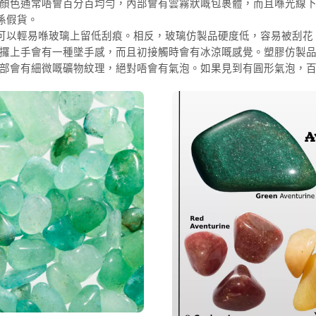
顏色通常唔會百分百均勻，內部會有雲霧狀嘅包裹體，而且喺光線
係假貨。
-7，可以輕易喺玻璃上留低刮痕。相反，玻璃仿製品硬度低，容易被刮花
攞上手會有一種墜手感，而且初接觸時會有冰涼嘅感覺。塑膠仿製
部會有細微嘅礦物紋理，絕對唔會有氣泡。如果見到有圓形氣泡，