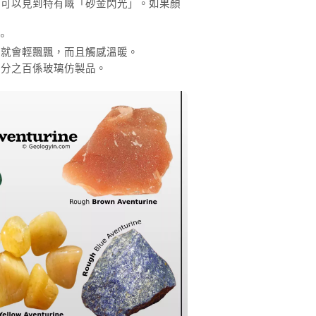
下可以見到特有嘅「砂金閃光」。如果顏
。
品就會輕飄飄，而且觸感溫暖。
百分之百係玻璃仿製品。