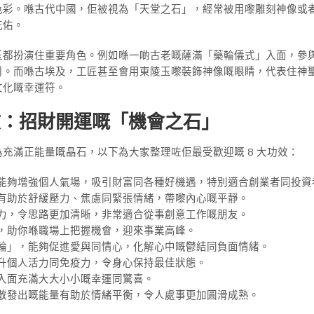
色彩。喺古代中國，佢被視為「天堂之石」，經常被用嚟雕刻神像或
庇佑。
玉都扮演住重要角色。例如喺一啲古老嘅薩滿「藥輪儀式」入面，參
引。而喺古埃及，工匠甚至會用東陵玉嚟裝飾神像嘅眼睛，代表住神
文化嘅幸運符。
奇功效：招財開運嘅「機會之石」
充滿正能量嘅晶石，以下為大家整理咗佢最受歡迎嘅 8 大功效：
能夠增強個人氣場，吸引財富同各種好機遇，特別適合創業者同投資
有助於舒緩壓力、焦慮同緊張情緒，帶嚟內心嘅平靜。
力，令思路更加清晰，非常適合從事創意工作嘅朋友。
，助你喺職場上把握機會，迎來事業高峰。
輪」，能夠促進愛與同情心，化解心中嘅鬱結同負面情緒。
升個人活力同免疫力，令身心保持最佳狀態。
入面充滿大大小小嘅幸運同驚喜。
散發出嘅能量有助於情緒平衡，令人處事更加圓滑成熟。