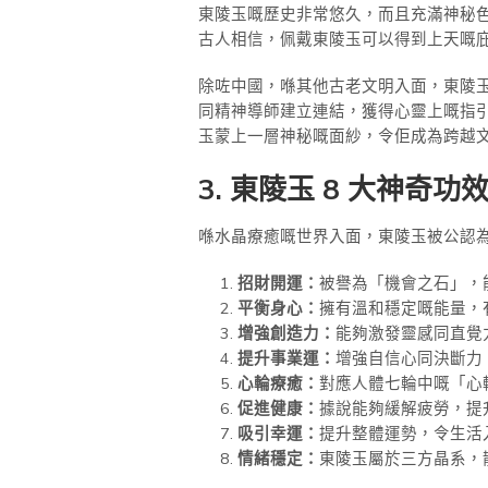
東陵玉嘅歷史非常悠久，而且充滿神秘
古人相信，佩戴東陵玉可以得到上天嘅
除咗中國，喺其他古老文明入面，東陵
同精神導師建立連結，獲得心靈上嘅指
玉蒙上一層神秘嘅面紗，令佢成為跨越
3. 東陵玉 8 大神
喺水晶療癒嘅世界入面，東陵玉被公認為
招財開運：
被譽為「機會之石」，
平衡身心：
擁有溫和穩定嘅能量，
增強創造力：
能夠激發靈感同直覺
提升事業運：
增強自信心同決斷力
心輪療癒：
對應人體七輪中嘅「心
促進健康：
據說能夠緩解疲勞，提
吸引幸運：
提升整體運勢，令生活
情緒穩定：
東陵玉屬於三方晶系，