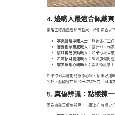
4. 邊啲人最適合佩戴
東陵玉嘅能量溫和而強大，特別適合以
事業發展中嘅人士：
無論係打工仔
需要創意靈感嘅人：
設計師、作家
情緒容易波動嘅人：
如果你經常感
希望招財開運嘅人：
想增加偏財運
需要療癒心輪嘅人：
曾經喺感情上
如果你對其他能夠療癒心靈、招來好運
另外，
綠幽靈
亦係另一款被譽為「財運
5. 真偽辨識：點樣揀
因為東陵玉價格親民，市面上亦有唔少