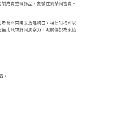
者製成貴重嘅飾品，象徵住繁榮同富貴。
與者會將東陵玉放喺胸口，相信咁樣可以
聖無比嘅視野同洞察力。呢啲傳說為東陵
者。