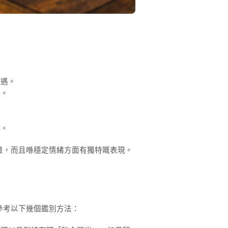
機遇。
子。
藉。
量，而且喺穩定情緒方面有獨特嘅表現。
參考以下幾個鑑別方法：