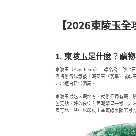
【2026東陵玉
1. 東陵玉是什麼？礦
東陵玉（Aventurine），學名為「
實唔係傳統意義上嘅硬玉（翡翠）或軟玉（
非常適合日常佩戴。
東陵玉最迷人嘅地方，就係佢獨有嘅「砂金
色亮點，好似夜空入面嘅繁星一樣，非
國等地，其中以印度出產嘅綠東陵玉最