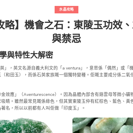
水晶攻略
全攻略】機會之石：東陵玉功效
與禁忌
物學與特性大解密
砂金石英」，英文名源自義大利文的「a ventura」，意思係「偶然」
和田玉），而係石英家族嘅一個獨特變種。佢嘅主要成分係二氧化矽（Si
效應」（Aventurescence）。因為晶體內部含有鉻雲母等微
常吸睛。雖然最常見嘅係綠色，但其實東陵玉仲有紅棕色、藍色、黃
為著名，所以以前都有人叫佢做「印度玉」。