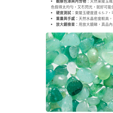
觀察色澤與內含物：
天然東陵玉嘅
色假得太均勻，又冇閃光，就好可能
硬度測試：
東陵玉硬度達 6.5
重量與手感：
天然水晶密度較高，
放大鏡檢查：
用放大鏡睇，真品內