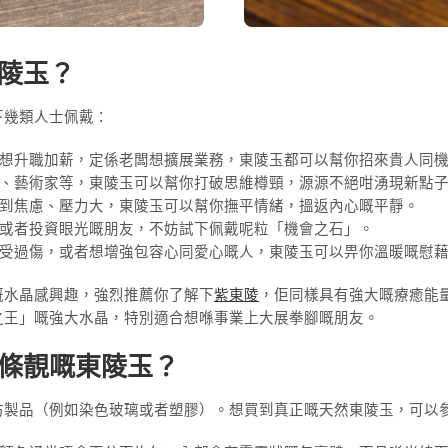
東陵玉？
下幾類人士佩戴：
想升職加薪，定係老闆想擴展業務，東陵玉都可以幫你招來貴人同
、藝術家等，東陵玉可以幫你打破思維樽頸，源源不絕咁湧現新點
到焦慮、壓力大，東陵玉可以幫你撫平情緒，搵返內心嘅平靜。
或者投資眼光嘅朋友，不妨試下佩戴呢粒「機會之石」。
受過傷，或者想增強包容心同愛心嘅人，東陵玉可以畀你溫暖嘅慰
嘅水晶感興趣，強烈推薦你了解下
紫東陵
，佢同樣具有強大嘅療癒能
之王」嘅強大水晶，特別適合想喺事業上大展拳腳嘅朋友。
一條靚嘅東陵玉？
仿製品（例如染色玻璃或者塑膠）。想買到真正嘅天然東陵玉，可以