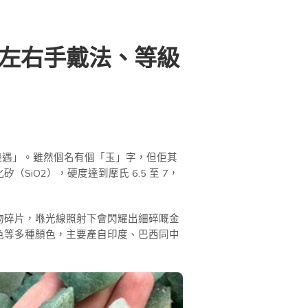
、左右手戴法、等級
或「機遇」。雖然個名有個「玉」字，但佢其
O2），硬度達到摩氏 6.5 至 7，
小礦物碎片，喺光線照射下會閃耀出細碎嘅金
色等多種顏色，主要產自印度、巴西同中