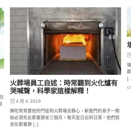
墳
葬
[…
火葬場員工自述：時常聽到火化爐有
C
哭喊聲，科學家這樣解釋！
任
4 月 4, 2019
有
佛陀常常要他的門徒到火葬場去靜心，新進門的弟子一開
始必須先在那裏靜坐三個月，每天從日出到日落，他們就
坐在那裏靜 […]