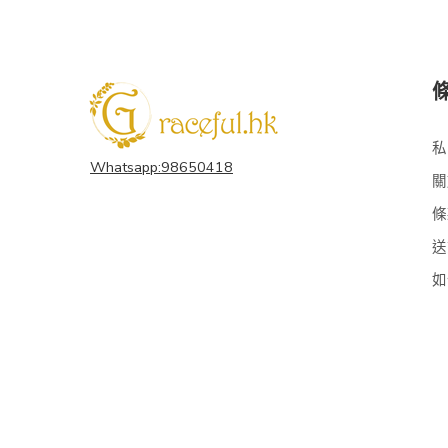
私
Whatsapp:98650418
關
條
送
如