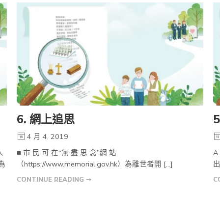
6. 網上追思
4 月 4, 2019
人
■ 市 民 可 在“無 盡 思 念”網 站
A
為
（https://www.memorial.gov.hk）為離世者開 […]
出
CONTINUE READING ➞
C