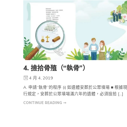
4. 撿拾骨殖（“執骨”）
4 月 4, 2019
A. 申請“執骨”的程序 (i) 如遺體安葬於公眾墳場 ■ 根據
行規定，安葬於公眾墳場滿六年的遺體，必須撿拾 […]
CONTINUE READING ➞