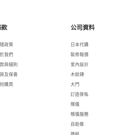
條款
公司資料
隱政策
日本代購
於我們
裝修報價
款與細則
室內設計
貨及保養
木紋磚
何購買
大門
訂造傢俬
殯儀
殯儀服務
自助餐
牆紙