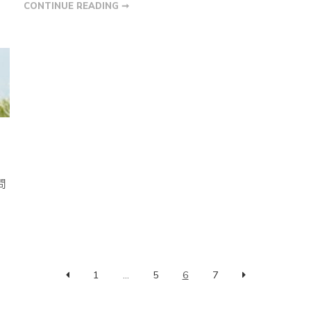
CONTINUE READING ➞
問
1
...
5
6
7