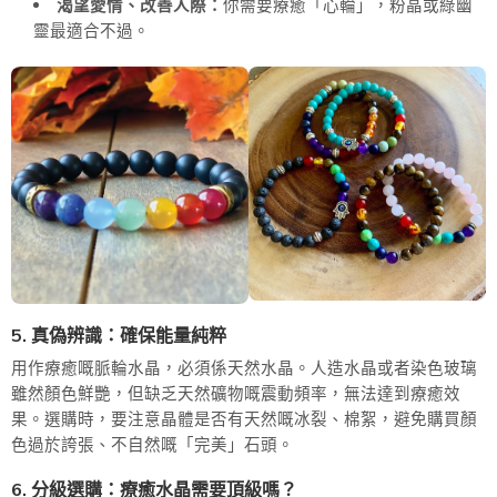
渴望愛情、改善人際：
你需要療癒「心輪」，粉晶或綠幽
靈最適合不過。
5. 真偽辨識：確保能量純粹
用作療癒嘅脈輪水晶，必須係天然水晶。人造水晶或者染色玻璃
雖然顏色鮮艷，但缺乏天然礦物嘅震動頻率，無法達到療癒效
果。選購時，要注意晶體是否有天然嘅冰裂、棉絮，避免購買顏
色過於誇張、不自然嘅「完美」石頭。
6. 分級選購：療癒水晶需要頂級嗎？