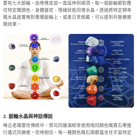
要有七大脈輪，由脊椎底部一直延伸到頭頂。每一個脈輪都對應
住特定嘅顏色、身體器官、情緒狀態同埋水晶。透過將特定頻率
嘅水晶放置喺對應嘅脈輪上，或者日常佩戴，可以達到共振療癒
嘅效果。
2. 脈輪水晶與神話傳說
喺古老嘅靈性傳統中，祭司同薩滿經常使用唔同顏色嘅寶石嚟進
行儀式同療癒。佢哋相信，每一種顏色嘅石頭都蘊含住宇宙特定