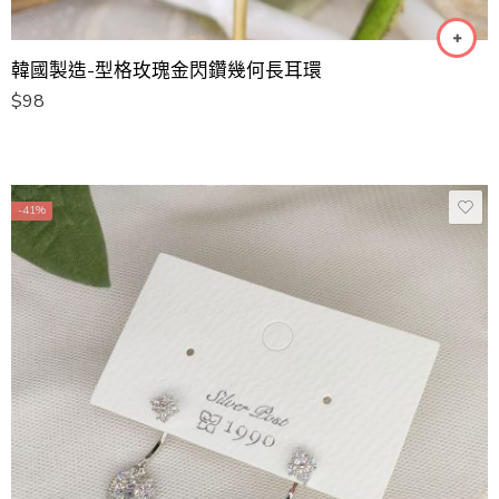
韓國製造-型格玫瑰金閃鑽幾何長耳環
$
98
-41%