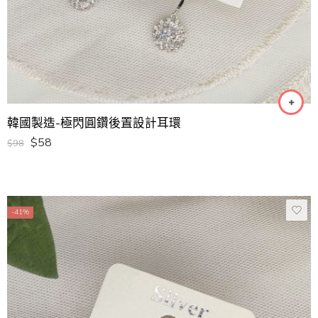
韓國製造-極閃圓鑽後置設計耳環
$
58
$
98
-41%