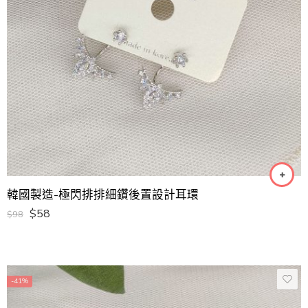
韓國製造-極閃排排細鑽後置設計耳環
$
58
$
98
-41%