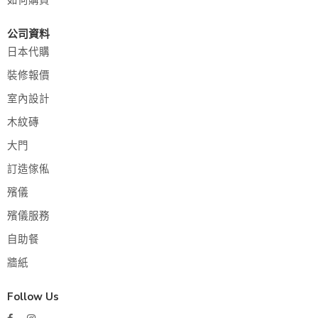
公司資料
日本代購
裝修報價
室內設計
木紋磚
大門
訂造傢俬
殯儀
殯儀服務
自助餐
牆紙
Follow Us