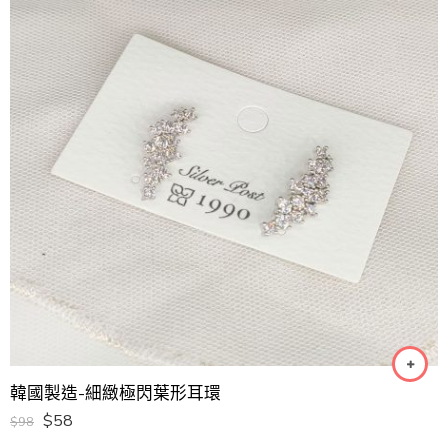
韓國製造-細緻極閃葉形耳環
$
58
$
98