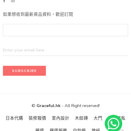
如果想收到最新資品資料，歡迎訂閱
©
Graceful.hk
- All Right reserved!
日本代購
裝修報價
室內設計
木紋磚
大門
訂造傢俬
殯儀
殯儀服務
自助餐
牆紙