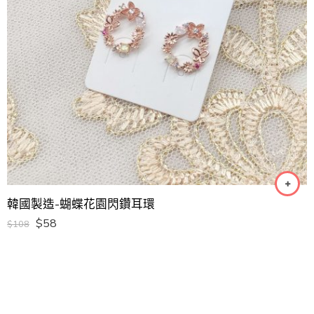
韓國製造-蝴蝶花園閃鑽耳環
$
58
$
108