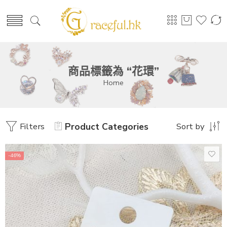
商品標籤為 “花環”
Home
Filters
Product Categories
Sort by
-46%