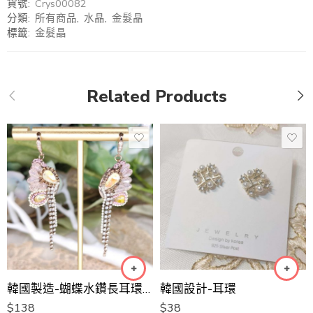
貨號:
Crys00082
分類:
所有商品
,
水晶
,
金髮晶
標籤:
金髮晶
Related Products
韓國製造-蝴蝶水鑽長耳環[韓國手工耳環]
韓國設計-耳環
$
138
$
38