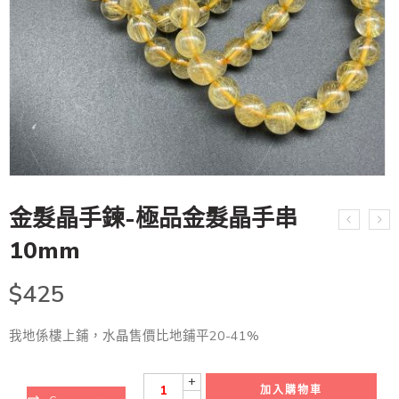
金髮晶手鍊-極品金髮晶手串
10mm
$
425
我地係樓上鋪，水晶售價比地鋪平20-41%
+
加入購物車
-