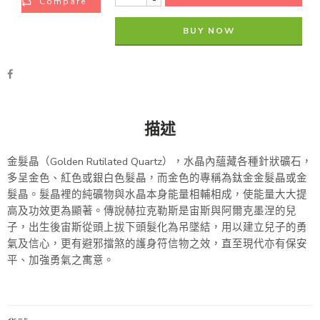
Compare
BUY NOW
描述
金髮晶（Golden Rutilated Quartz），水晶內蘊藏各種針狀礦石，
多呈金色、紅色或銀白色髮晶，而金色的專稱為鈦金金髮晶或金
髮晶。髮晶裡的純礦物與水晶本身能量相輔相成，使能量大大提
高及功效更為顯著。傳說赫拉克勒斯是宙斯與阿爾克墨涅的兒
子，出生後宙斯從頭上拔下頭髮化為吊墜結，用以建立兒子的勇
氣及信心，更有避邪擋煞的護身符信物之效，直至現代亦有保安
平、加強勇氣之寓意。