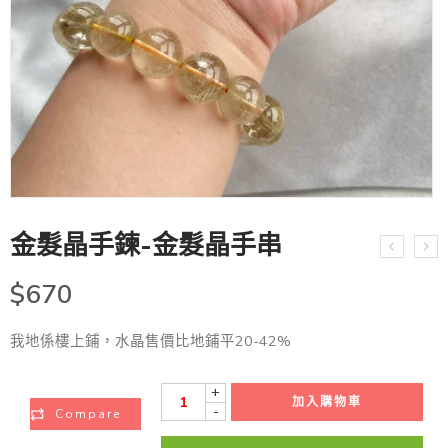
金髮晶手鍊-金髮晶手串
$
670
我地係樓上鋪，水晶售價比地鋪平20-42%
+
加入購物車
-
Compare