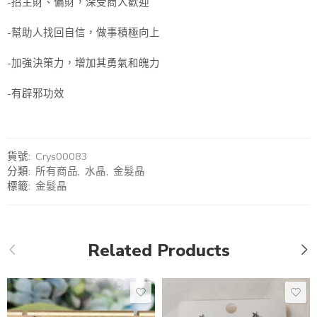
-招主財、偏財，深受商人歡迎
-幫助人找回自信，做事積極向上
-加強決策力，增加其勇氣和魄力
-有辟邪功效
貨號:
Crys00083
分類:
所有商品
,
水晶
,
金髮晶
標籤:
金髮晶
Related Products