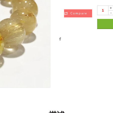
+
-
Compare