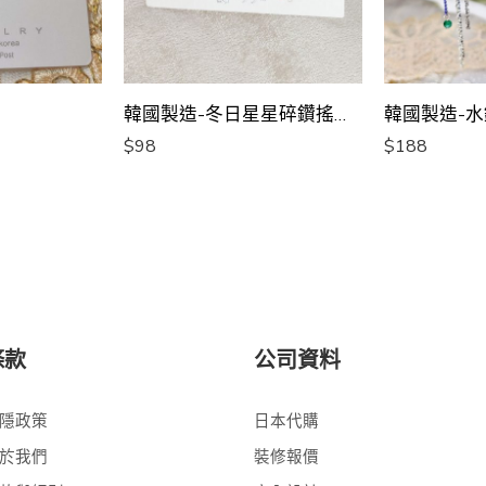
韓國製造-冬日星星碎鑽搖曳耳環
$
98
$
188
條款
公司資料
隱政策
日本代購
於我們
裝修報價