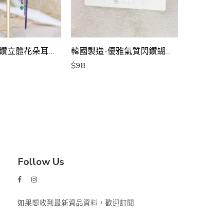
韓國製造-水鑽立體花朵耳環[韓國手工耳環]
韓國製造-優雅氣質閃鑽蝴蝶結耳環
韓國設
$
98
$
38
Follow Us
如果想收到最新資品資料，歡迎訂閱