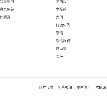
款與細則
室內設計
貨及保養
木紋磚
何購買
大門
訂造傢俬
殯儀
殯儀服務
自助餐
牆紙
日本代購
裝修報價
室內設計
木紋磚