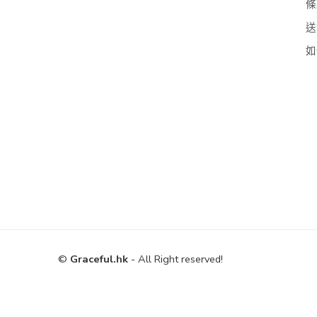
條
送
如
©
Graceful.hk
- All Right reserved!