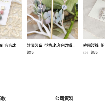
韓國製造-串串粉紅毛毛球耳環
韓國製造-型格玫瑰金閃鑽幾何長耳環
韓國製造-
$
98
$
58
$
98
條款
公司資料