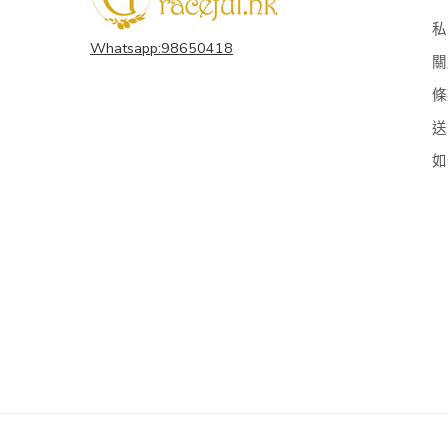
私
Whatsapp:98650418
關
條
送
如