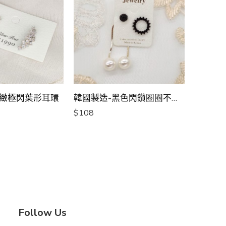
細緻極閃葉形耳環
韓國製造-黑色閃鑽圈圈不對稱珍珠長耳環
$
108
$
138
Follow Us