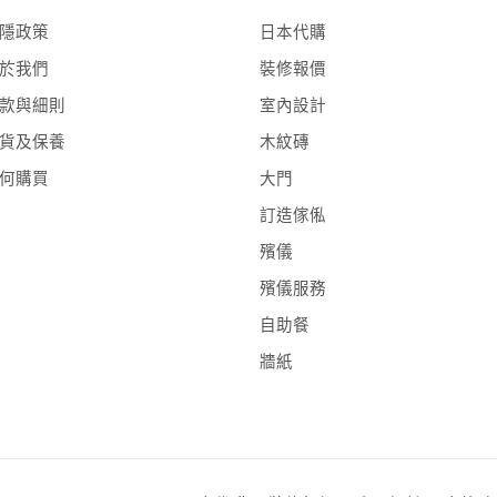
隱政策
日本代購
於我們
裝修報價
款與細則
室內設計
貨及保養
木紋磚
何購買
大門
訂造傢俬
殯儀
殯儀服務
自助餐
牆紙