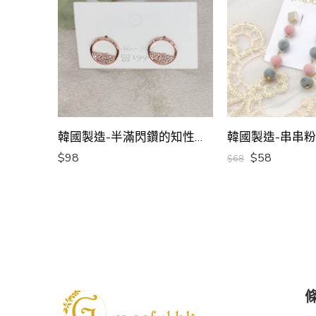
韓國製造-半滿閃鑽的知性耳環
$
98
$
58
$
68