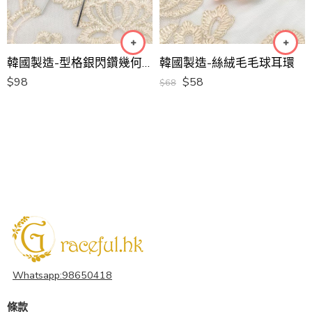
韓國製造-型格銀閃鑽幾何長耳環
韓國製造-絲絨毛毛球耳環
$
98
$
58
$
68
Whatsapp:98650418
條款