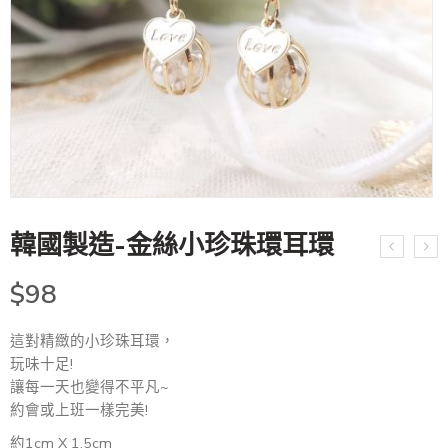
韓國製造-金絲小珍珠環耳環
$
98
這對精緻的小珍珠耳環，
玩味十足!
讓每一天也變得不平凡~
約會或上班一樣完美!
約1cm X 1.5cm