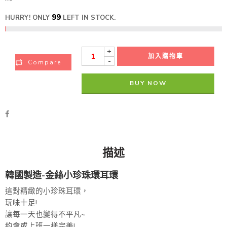
99
HURRY! ONLY
LEFT IN STOCK.
+
加入購物車
-
Compare
BUY NOW
描述
韓國製造-金絲小珍珠環耳環
這對精緻的小珍珠耳環，
玩味十足!
讓每一天也變得不平凡~
約會或上班一樣完美!