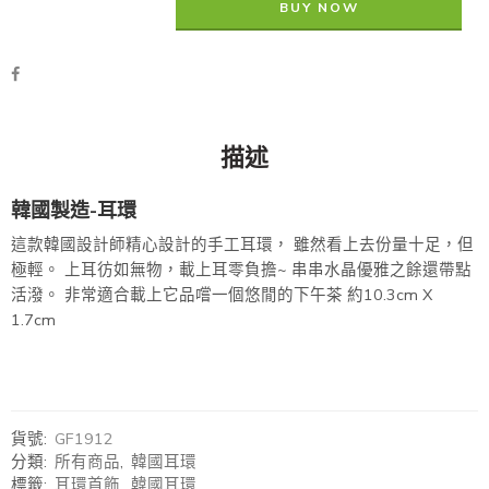
BUY NOW
描述
韓國製造-耳環
這款韓國設計師精心設計的手工耳環， 雖然看上去份量十足，但
極輕。 上耳彷如無物，載上耳零負擔~ 串串水晶優雅之餘還帶點
活潑。 非常適合載上它品嚐一個悠閒的下午茶 約10.3cm X
1.7cm
貨號:
GF1912
分類:
所有商品
,
韓國耳環
標籤:
耳環首飾
,
韓國耳環