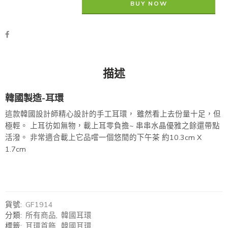
BUY NOW
描述
韓國製造-耳環
這款韓國設計師精心設計的手工耳環， 雖然看上去份量十足，但
極輕。 上耳彷如無物，載上耳零負擔~ 串串水晶優雅之餘還帶點
活潑。 非常適合載上它品嚐一個悠閒的下午茶 約10.3cm X
1.7cm
貨號:
GF1914
分類:
所有商品
,
韓國耳環
標籤:
耳環首飾
,
韓國耳環