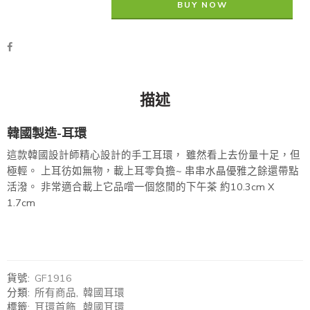
BUY NOW
描述
韓國製造-耳環
這款韓國設計師精心設計的手工耳環， 雖然看上去份量十足，但
極輕。 上耳彷如無物，載上耳零負擔~ 串串水晶優雅之餘還帶點
活潑。 非常適合載上它品嚐一個悠閒的下午茶 約10.3cm X
1.7cm
貨號:
GF1916
分類:
所有商品
,
韓國耳環
標籤:
耳環首飾
,
韓國耳環