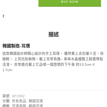
BUY NOW
描述
韓國製造-耳環
這款韓國設計師精心設計的手工耳環， 雖然看上去份量十足，但
極輕。 上耳彷如無物，載上耳零負擔~ 串串水晶優雅之餘還帶點
活潑。 非常適合載上它品嚐一個悠閒的下午茶 約10.3cm X
1.7cm
貨號:
GF1902
分類:
所有商品
,
韓國耳環
標籤:
耳環首飾
,
韓國耳環