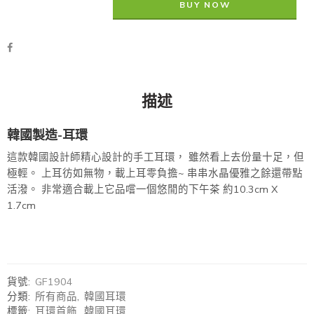
BUY NOW
描述
韓國製造-耳環
這款韓國設計師精心設計的手工耳環， 雖然看上去份量十足，但
極輕。 上耳彷如無物，載上耳零負擔~ 串串水晶優雅之餘還帶點
活潑。 非常適合載上它品嚐一個悠閒的下午茶 約10.3cm X
1.7cm
貨號:
GF1904
分類:
所有商品
,
韓國耳環
標籤:
耳環首飾
,
韓國耳環