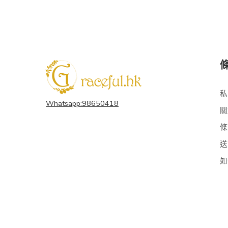
私
Whatsapp:98650418
關
條
送
如