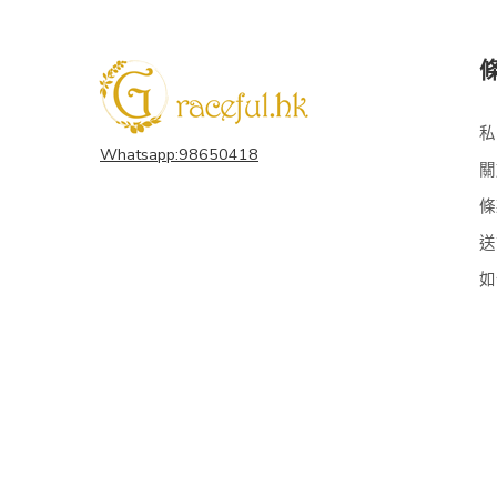
私
Whatsapp:98650418
關
條
送
如