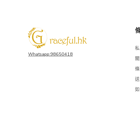
私
Whatsapp:98650418
關
條
送
如