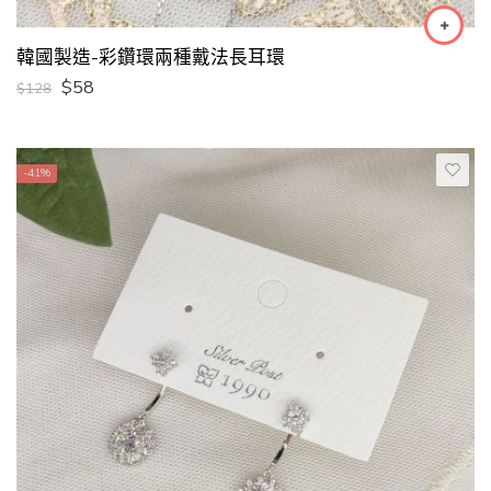
韓國製造-彩鑽環兩種戴法長耳環
$
58
$
128
-41%