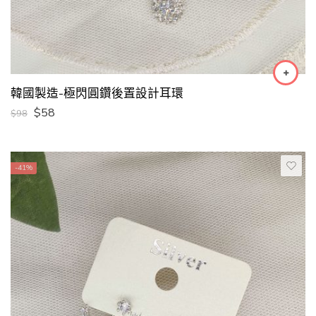
韓國製造-極閃圓鑽後置設計耳環
$
58
$
98
-41%