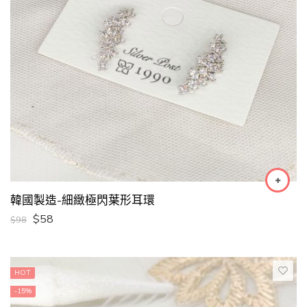
韓國製造-細緻極閃葉形耳環
$
58
$
98
HOT
-15%