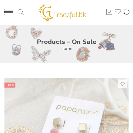
Products – On Sale
Home
-15%