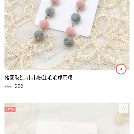
韓國製造-串串粉紅毛毛球耳環
$
58
$
68
-15%