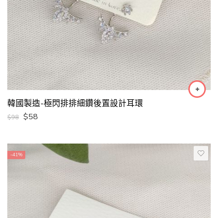
韓國製造-極閃排排細鑽後置設計耳環
$
58
$
98
-41%