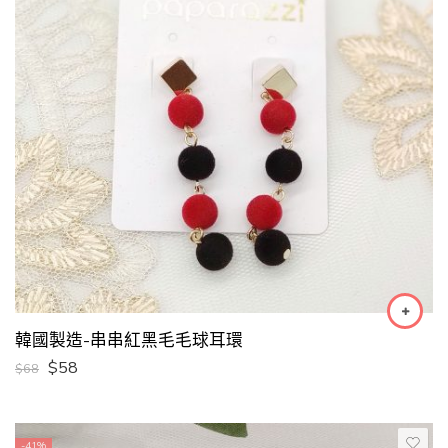
韓國製造-串串紅黑毛毛球耳環
$
58
$
68
-41%