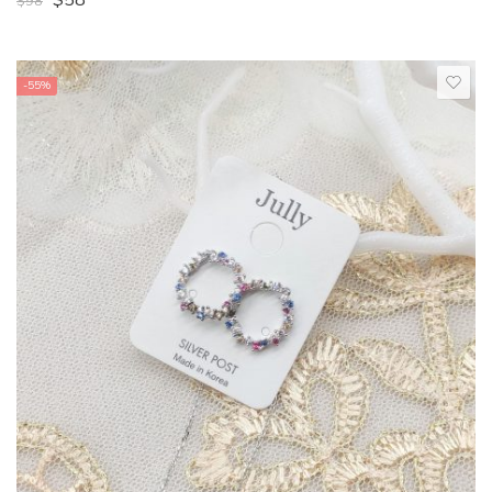
$
58
$
98
-55%