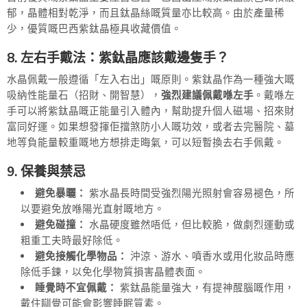
郁，晶體相對乾淨，而且鈦晶絲嘅質量亦比較高。由於產量稀
少，優質嘅巴西紫鈦晶極具收藏價值。
8. 左右手戴法：紫鈦晶應該戴邊隻手？
水晶佩戴一般遵循「左入右出」嘅原則。紫鈦晶作為一種強大嘅
吸納性能量石（招財、開智慧），
強烈建議佩戴喺左手
。戴喺左
手可以將紫鈦晶嘅正能量引入體內，幫助提升個人磁場、招來財
富同好運。如果想發揮佢擋煞防小人嘅功效，或者去完醫院、墓
地等負能量較重嘅地方想排走晦氣，可以短暫換去右手佩戴。
9. 保養與禁忌
避免暴曬：
紫水晶長時間受強烈陽光照射會容易褪色，所
以要避免放喺陽光直射嘅地方。
避免碰撞：
水晶硬度雖然唔低，但比較脆，做劇烈運動或
粗重工夫時最好除低。
避免接觸化學物品：
沖涼、游水、噴香水或用化妝品時應
除低手鍊，以免化學物質損害晶體表面。
睡覺時不宜佩戴：
紫鈦晶能量強大，有提神醒腦嘅作用，
戴住瞓覺可能會影響睡眠質素。