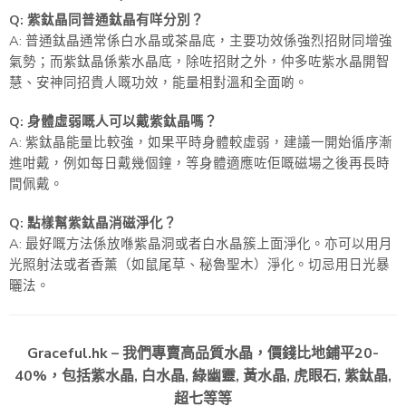
Q: 紫鈦晶同普通鈦晶有咩分別？
A: 普通鈦晶通常係白水晶或茶晶底，主要功效係強烈招財同增強
氣勢；而紫鈦晶係紫水晶底，除咗招財之外，仲多咗紫水晶開智
慧、安神同招貴人嘅功效，能量相對溫和全面啲。
Q: 身體虛弱嘅人可以戴紫鈦晶嗎？
A: 紫鈦晶能量比較強，如果平時身體較虛弱，建議一開始循序漸
進咁戴，例如每日戴幾個鐘，等身體適應咗佢嘅磁場之後再長時
間佩戴。
Q: 點樣幫紫鈦晶消磁淨化？
A: 最好嘅方法係放喺紫晶洞或者白水晶簇上面淨化。亦可以用月
光照射法或者香薰（如鼠尾草、秘魯聖木）淨化。切忌用日光暴
曬法。
Graceful.hk – 我們專賣高品質水晶，價錢比地鋪平20-
40%，包括紫水晶, 白水晶, 綠幽靈, 黃水晶, 虎眼石, 紫鈦晶,
超七等等