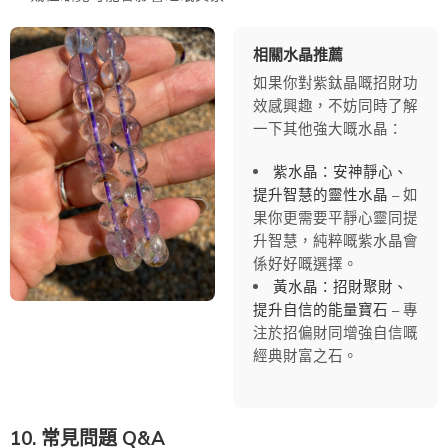
相關水晶推薦
如果你對紫鈦晶嘅招財功
效感興趣，不妨同時了解
一下其他強大嘅水晶：
紫水晶：安神靜心、
提升智慧的靈性水晶
– 如
果你更需要平靜心靈同提
升智慧，純粹嘅紫水晶會
係好好嘅選擇。
黃水晶：招財聚財、
提升自信的能量寶石
– 專
注於招偏財同增強自信嘅
經典財富之石。
10. 常見問題 Q&A