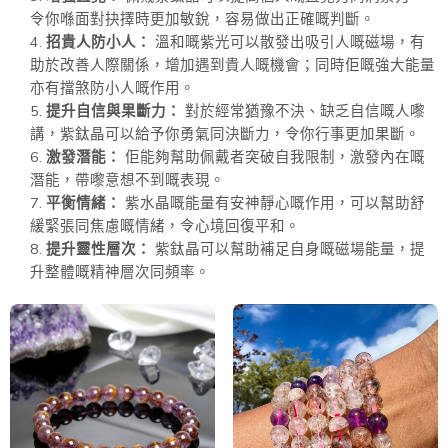
令你喺面對抉擇時更加敏銳，容易做出正確嘅判斷。
招貴人防小人：
溫和嘅紫光可以散發出吸引人嘅磁場，有
助於改善人際關係，增加遇到貴人嘅機會；同時佢嘅強大能量
亦有擋煞防小人嘅作用。
提升自信與果斷力：
對於經常猶豫不決、缺乏自信嘅人嚟
講，紫鈦晶可以給予你勇氣同決斷力，令你行事更加果斷。
激發潛能：
佢能夠幫助佩戴者突破自我限制，激發內在嘅
潛能，帶嚟意想不到嘅表現。
平衡情緒：
紫水晶嘅能量有安神靜心嘅作用，可以幫助舒
緩緊張同焦慮嘅情緒，令心境回復平和。
提升靈性層次：
紫鈦晶可以幫助補足自身嘅磁場能量，提
升整體嘅精神層次同頻率。