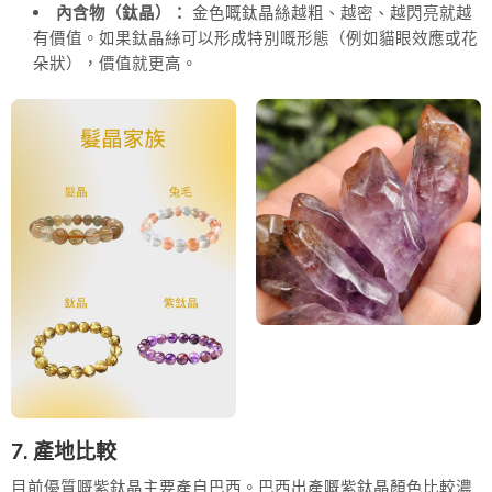
內含物（鈦晶）：
金色嘅鈦晶絲越粗、越密、越閃亮就越
有價值。如果鈦晶絲可以形成特別嘅形態（例如貓眼效應或花
朵狀），價值就更高。
7. 產地比較
目前優質嘅紫鈦晶主要產自巴西。巴西出產嘅紫鈦晶顏色比較濃