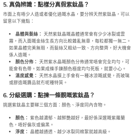
5. 真偽辨識：點樣分真假紫鈦晶？
市面上有唔少人造或者優化過嘅水晶，要分辨天然紫鈦晶，可以
留意以下幾點：
晶體與髮絲：
天然紫鈦晶嘅晶體通常會有少少冰裂或雲
霧，而入面嘅金絲生長方向比較雜亂無章，每粒都獨一無二。
如果晶體完美無瑕，而髮絲又粗幼一致、方向整齊，好大機會
係人造嘅。
顏色分佈：
天然紫水晶嘅顏色分佈通常唔會完全均勻，可
能會有色帶。如果成條手鍊顏色極度均勻死板，就要小心。
溫度感覺：
天然水晶摸上手會有一種冰涼嘅感覺，而玻璃
或膠造嘅贗品就冇呢種特質。
6. 分級選購：點揀一條靚嘅紫鈦晶？
挑選紫鈦晶主要睇三個方面：顏色、淨度同內含物。
顏色：
紫色越濃郁、越鮮艷越好，最好係深邃嘅紫羅蘭
色，唔好偏灰或偏黑。
淨度：
晶體越通透、越少冰裂同棉絮就越高級。