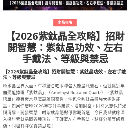
水晶攻略
【2026紫鈦晶全攻略】招財
開智慧：紫鈦晶功效、左右
手戴法、等級與禁忌
【2026紫鈦晶全攻略】招財開智慧：紫鈦晶功效、左右手戴
法、等級與禁忌
喺水晶世界入面，有種結合咗兩種強大能量嘅寶石，佢就係近年
備受追捧嘅「紫鈦晶」（Amethyst Rutilated Quartz）。紫鈦晶
唔單止擁有紫水晶嘅高雅同靈性，仲包含咗鈦晶嘅強大招財能
量。如果你想喺2026年提升事業運、增加財富，同時又想保持頭
腦清醒、開發智慧，咁紫鈦晶絕對係你嘅首選！今日我哋就嚟深
入探討紫鈦晶嘅各種功效、正確嘅左右手戴法、點樣分辨等級真
偽，同埋有咩保養禁忌啦！