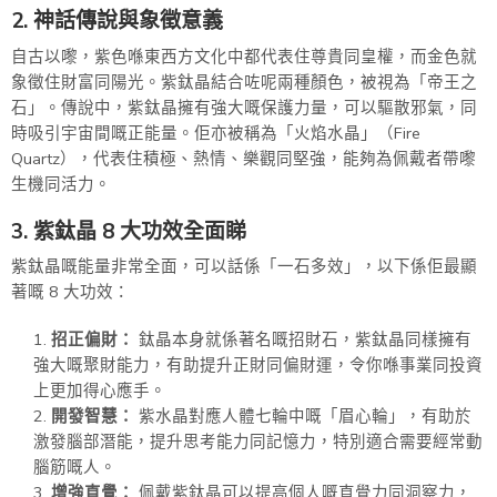
2. 神話傳說與象徵意義
自古以嚟，紫色喺東西方文化中都代表住尊貴同皇權，而金色就
象徵住財富同陽光。紫鈦晶結合咗呢兩種顏色，被視為「帝王之
石」。傳說中，紫鈦晶擁有強大嘅保護力量，可以驅散邪氣，同
時吸引宇宙間嘅正能量。佢亦被稱為「火焰水晶」（Fire
Quartz），代表住積極、熱情、樂觀同堅強，能夠為佩戴者帶嚟
生機同活力。
3. 紫鈦晶 8 大功效全面睇
紫鈦晶嘅能量非常全面，可以話係「一石多效」，以下係佢最顯
著嘅 8 大功效：
招正偏財：
鈦晶本身就係著名嘅招財石，紫鈦晶同樣擁有
強大嘅聚財能力，有助提升正財同偏財運，令你喺事業同投資
上更加得心應手。
開發智慧：
紫水晶對應人體七輪中嘅「眉心輪」，有助於
激發腦部潛能，提升思考能力同記憶力，特別適合需要經常動
腦筋嘅人。
增強直覺：
佩戴紫鈦晶可以提高個人嘅直覺力同洞察力，