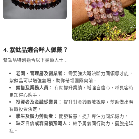
4. 紫鈦晶適合咩人佩戴？
紫鈦晶特別適合以下幾類人士：
老闆、管理層及創業者：
需要強大嘅決斷力同領導才能，
紫鈦晶可以增強氣場，助你帶領團隊向前。
銷售及業務人員：
有助提升業績，增強自信心，喺見客時
更加得心應手。
投資者及金融從業員：
提升對金錢嘅敏銳度，幫助做出明
智嘅投資決定。
學生及腦力勞動者：
開發智慧，提升專注力同記憶力。
缺乏自信或容易猶豫嘅人：
給予勇氣同行動力，擺脫拖延
症。