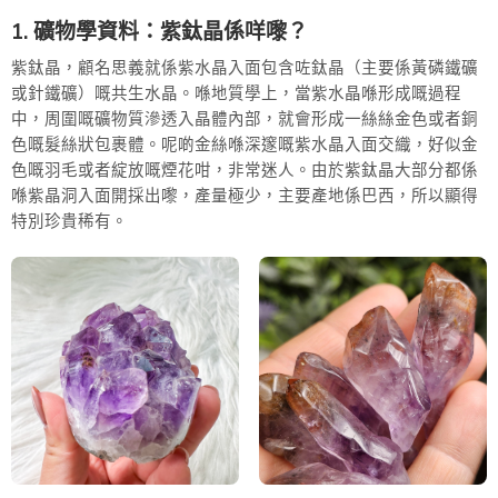
1. 礦物學資料：紫鈦晶係咩嚟？
紫鈦晶，顧名思義就係紫水晶入面包含咗鈦晶（主要係黃磷鐵礦
或針鐵礦）嘅共生水晶。喺地質學上，當紫水晶喺形成嘅過程
中，周圍嘅礦物質滲透入晶體內部，就會形成一絲絲金色或者銅
色嘅髮絲狀包裹體。呢啲金絲喺深邃嘅紫水晶入面交織，好似金
色嘅羽毛或者綻放嘅煙花咁，非常迷人。由於紫鈦晶大部分都係
喺紫晶洞入面開採出嚟，產量極少，主要產地係巴西，所以顯得
特別珍貴稀有。