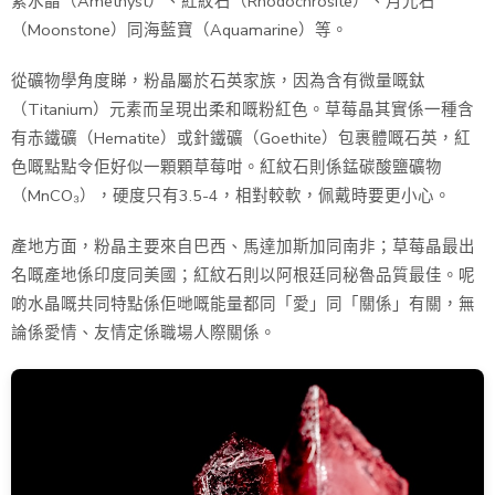
紫水晶（Amethyst）、紅紋石（Rhodochrosite）、月光石
（Moonstone）同海藍寶（Aquamarine）等。
從礦物學角度睇，粉晶屬於石英家族，因為含有微量嘅鈦
（Titanium）元素而呈現出柔和嘅粉紅色。草莓晶其實係一種含
有赤鐵礦（Hematite）或針鐵礦（Goethite）包裹體嘅石英，紅
色嘅點點令佢好似一顆顆草莓咁。紅紋石則係錳碳酸鹽礦物
（MnCO₃），硬度只有3.5-4，相對較軟，佩戴時要更小心。
產地方面，粉晶主要來自巴西、馬達加斯加同南非；草莓晶最出
名嘅產地係印度同美國；紅紋石則以阿根廷同秘魯品質最佳。呢
啲水晶嘅共同特點係佢哋嘅能量都同「愛」同「關係」有關，無
論係愛情、友情定係職場人際關係。