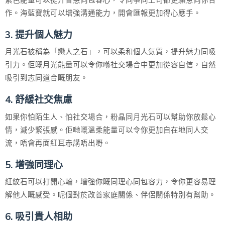
作。海藍寶就可以增強溝通能力，開會匯報更加得心應手。
3. 提升個人魅力
月光石被稱為「戀人之石」，可以柔和個人氣質，提升魅力同吸
引力。佢嘅月光能量可以令你喺社交場合中更加從容自信，自然
吸引到志同道合嘅朋友。
4. 舒緩社交焦慮
如果你怕陌生人、怕社交場合，粉晶同月光石可以幫助你放鬆心
情，減少緊張感。佢哋嘅溫柔能量可以令你更加自在地同人交
流，唔會再面紅耳赤講唔出嘢。
5. 增強同理心
紅紋石可以打開心輪，增強你嘅同理心同包容力，令你更容易理
解他人嘅感受。呢個對於改善家庭關係、伴侶關係特別有幫助。
6. 吸引貴人相助