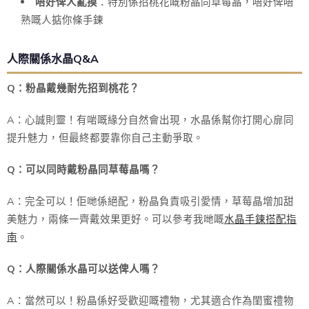
唔好俾人亂摸
：特別係招桃花嘅粉晶同草莓晶，唔好俾唔
熟嘅人掂你條手鍊
人際關係水晶Q&A
Q：粉晶戴幾耐先招到桃花？
A：心誠則靈！有啱嘅緣分自然會出現，水晶係幫你打開心扉同
提升魅力，但最終都要靠你自己主動爭取。
Q：可以同時戴粉晶同草莓晶嗎？
A：完全可以！佢哋係絕配，粉晶負責吸引愛情，草莓晶增加甜
美魅力，兩條一齊戴效果更好。可以參考我哋嘅
水晶手鍊搭配指
南
。
Q：人際關係水晶可以送俾人嗎？
A：當然可以！粉晶係好受歡迎嘅禮物，尤其適合作為閨蜜禮物