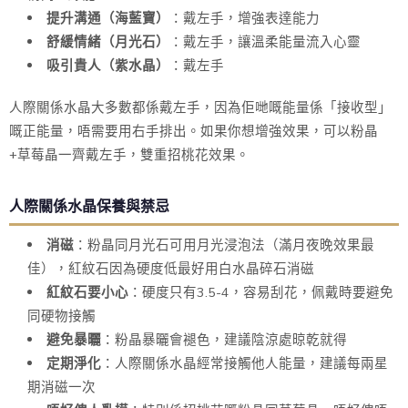
提升溝通（海藍寶）
：戴左手，增強表達能力
舒緩情緒（月光石）
：戴左手，讓溫柔能量流入心靈
吸引貴人（紫水晶）
：戴左手
人際關係水晶大多數都係戴左手，因為佢哋嘅能量係「接收型」
嘅正能量，唔需要用右手排出。如果你想增強效果，可以粉晶
+草莓晶一齊戴左手，雙重招桃花效果。
人際關係水晶保養與禁忌
消磁
：粉晶同月光石可用月光浸泡法（滿月夜晚效果最
佳），紅紋石因為硬度低最好用白水晶碎石消磁
紅紋石要小心
：硬度只有3.5-4，容易刮花，佩戴時要避免
同硬物接觸
避免暴曬
：粉晶暴曬會褪色，建議陰涼處晾乾就得
定期淨化
：人際關係水晶經常接觸他人能量，建議每兩星
期消磁一次