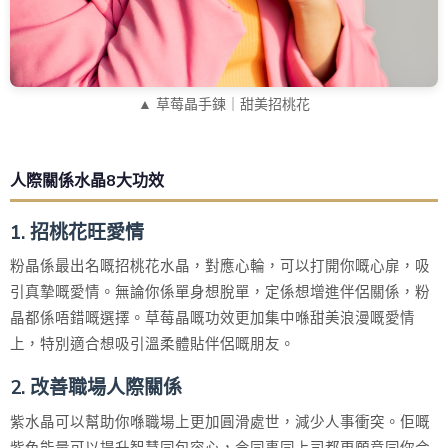
▲ 草莓晶手鍊｜甜美招桃花
人際關係水晶8大功效
1. 招桃花旺愛情
粉晶係最出名嘅招桃花水晶，對應心輪，可以打開你嘅心扉，吸
引真摯嘅愛情。無論你係單身想脫單，定係想增進伴侶關係，粉
晶都係唔錯嘅選擇。草莓晶嘅功效更加集中喺甜美浪漫嘅愛情
上，特別適合想吸引溫柔體貼伴侶嘅朋友。
2. 改善職場人際關係
紫水晶可以幫助你喺職場上更加圓滑處世，減少人事衝突。佢嘅
紫色能量可以提升智慧同包容心，令同事同上司都更願意同你合