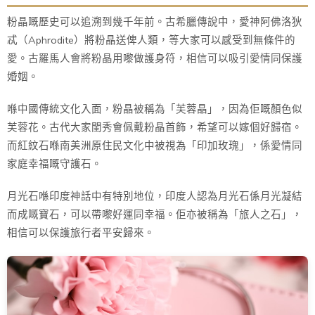
粉晶嘅歷史可以追溯到幾千年前。古希臘傳說中，愛神阿佛洛狄
忒（Aphrodite）將粉晶送俾人類，等大家可以感受到無條件的
愛。古羅馬人會將粉晶用嚟做護身符，相信可以吸引愛情同保護
婚姻。
喺中國傳統文化入面，粉晶被稱為「芙蓉晶」，因為佢嘅顏色似
芙蓉花。古代大家閨秀會佩戴粉晶首飾，希望可以嫁個好歸宿。
而紅紋石喺南美洲原住民文化中被視為「印加玫瑰」，係愛情同
家庭幸福嘅守護石。
月光石喺印度神話中有特別地位，印度人認為月光石係月光凝結
而成嘅寶石，可以帶嚟好運同幸福。佢亦被稱為「旅人之石」，
相信可以保護旅行者平安歸來。