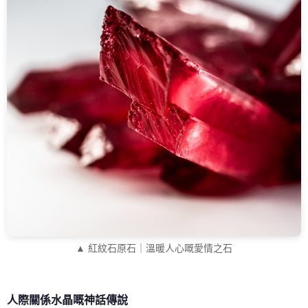
▲ 紅紋石原石｜溫暖人心嘅愛情之石
人際關係水晶嘅神話傳說