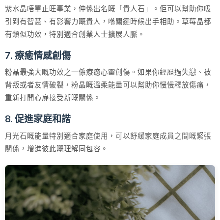
紫水晶唔單止旺事業，仲係出名嘅「貴人石」。佢可以幫助你吸
引到有智慧、有影響力嘅貴人，喺關鍵時候出手相助。草莓晶都
有類似功效，特別適合創業人士擴展人脈。
7. 療癒情感創傷
粉晶最強大嘅功效之一係療癒心靈創傷。如果你經歷過失戀、被
背叛或者友情破裂，粉晶嘅溫柔能量可以幫助你慢慢釋放傷痛，
重新打開心扉接受新嘅關係。
8. 促進家庭和諧
月光石嘅能量特別適合家庭使用，可以舒緩家庭成員之間嘅緊張
關係，增進彼此嘅理解同包容。