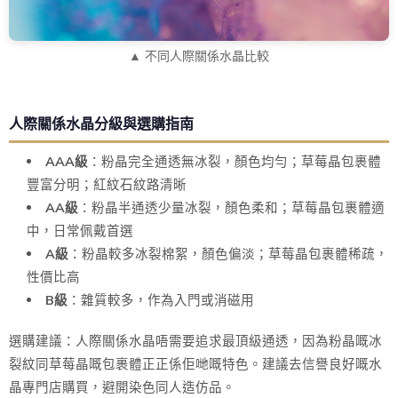
▲ 不同人際關係水晶比較
人際關係水晶分級與選購指南
AAA級
：粉晶完全通透無冰裂，顏色均勻；草莓晶包裹體
豐富分明；紅紋石紋路清晰
AA級
：粉晶半通透少量冰裂，顏色柔和；草莓晶包裹體適
中，日常佩戴首選
A級
：粉晶較多冰裂棉絮，顏色偏淡；草莓晶包裹體稀疏，
性價比高
B級
：雜質較多，作為入門或消磁用
選購建議：人際關係水晶唔需要追求最頂級通透，因為粉晶嘅冰
裂紋同草莓晶嘅包裹體正正係佢哋嘅特色。建議去信譽良好嘅水
晶專門店購買，避開染色同人造仿品。