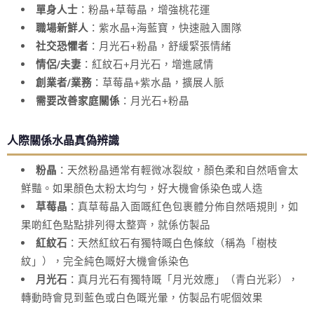
單身人士
：粉晶+草莓晶，增強桃花運
職場新鮮人
：紫水晶+海藍寶，快速融入團隊
社交恐懼者
：月光石+粉晶，舒緩緊張情緒
情侶/夫妻
：紅紋石+月光石，增進感情
創業者/業務
：草莓晶+紫水晶，擴展人脈
需要改善家庭關係
：月光石+粉晶
人際關係水晶真偽辨識
粉晶
：天然粉晶通常有輕微冰裂紋，顏色柔和自然唔會太
鮮豔。如果顏色太粉太均勻，好大機會係染色或人造
草莓晶
：真草莓晶入面嘅紅色包裹體分佈自然唔規則，如
果啲紅色點點排列得太整齊，就係仿製品
紅紋石
：天然紅紋石有獨特嘅白色條紋（稱為「樹枝
紋」），完全純色嘅好大機會係染色
月光石
：真月光石有獨特嘅「月光效應」（青白光彩），
轉動時會見到藍色或白色嘅光暈，仿製品冇呢個效果