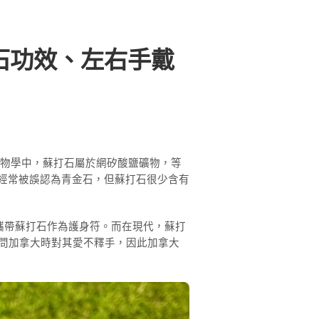
石功效、左右手戴
在礦物學中，蘇打石屬於網矽酸鹽礦物，等
）。雖然經常被誤認為青金石，但蘇打石很少含有
攜帶蘇打石作為護身符。而在現代，蘇打
訪問加拿大時對其愛不釋手，因此加拿大