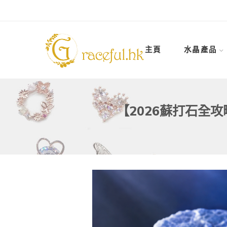
主頁
水晶產品
【2026蘇打石全