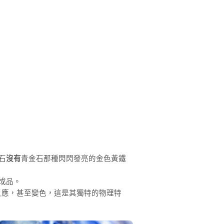
：
石
沒有
青金石那種閃閃發亮的金色黃鐵
成品。
光反應，甚至變色，這是其獨特的物理特