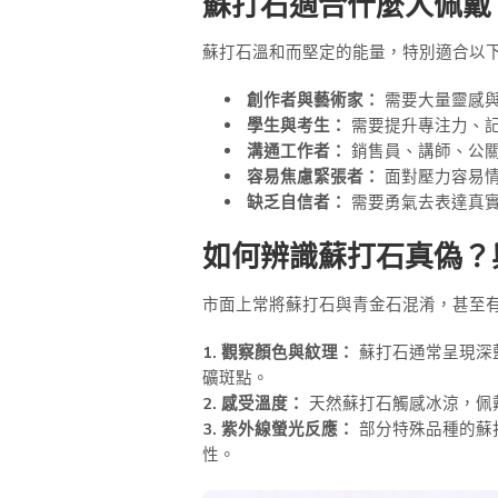
蘇打石適合什麼人佩戴
蘇打石溫和而堅定的能量，特別適合以
創作者與藝術家：
需要大量靈感
學生與考生：
需要提升專注力、
溝通工作者：
銷售員、講師、公
容易焦慮緊張者：
面對壓力容易
缺乏自信者：
需要勇氣去表達真
如何辨識蘇打石真偽？
市面上常將蘇打石與青金石混淆，甚至
1. 觀察顏色與紋理：
蘇打石通常呈現深
礦斑點。
2. 感受溫度：
天然蘇打石觸感冰涼，佩
3. 紫外線螢光反應：
部分特殊品種的蘇打
性。