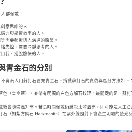
？
下人群佩戴：
與創意思維的人。
記憶力與學習效率的人。
關等需要頻繁與人溝通的職業。
情緒失控、需要冷靜思考的人。
實自我、擺脫膽怯的人。
與青金石的分別
有不肖商人用蘇打石冒充青金石。辨識蘇打石的真偽與區分方法如下
藍色（皇室藍），並帶有明顯的白色方解石紋理。最關鍵的是，蘇打
戴後會隨體溫升高。若長時間佩戴仍感覺比體溫高，則可能是人工合
石（如紫方鈉石 Hackmanite）在紫外線照射下會產生明顯的螢