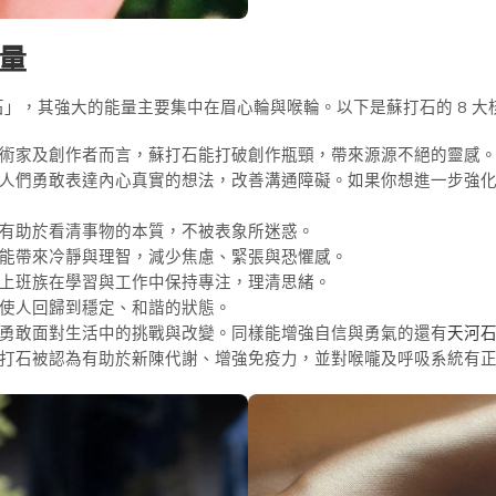
能量
」，其強大的能量主要集中在眉心輪與喉輪。以下是蘇打石的 8 大
術家及創作者而言，蘇打石能打破創作瓶頸，帶來源源不絕的靈感
人們勇敢表達內心真實的想法，改善溝通障礙。如果你想進一步強
有助於看清事物的本質，不被表象所迷惑。
能帶來冷靜與理智，減少焦慮、緊張與恐懼感。
上班族在學習與工作中保持專注，理清思緒。
使人回歸到穩定、和諧的狀態。
勇敢面對生活中的挑戰與改變。同樣能增強自信與勇氣的還有
天河
打石被認為有助於新陳代謝、增強免疫力，並對喉嚨及呼吸系統有