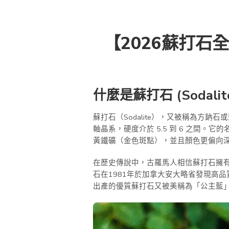
【2026蘇打
什麼是蘇打石 (Sodal
蘇打石（Sodalite），又被稱為
軸晶系，硬度介於 5.5 到 6 之間。它
黃鐵礦（金色斑點），並且顏色更偏向
在歷史傳說中，古羅馬人相信蘇打石擁
石在1981年於加拿大安大略省發現高
出產的優質蘇打石又被美稱為「公主藍」（Pri