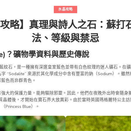
水晶攻略
石全攻略】真理與詩人之石：蘇打
法、等級與禁忌
ite)？礦物學資料與歷史傳說
方鈉石或藍紋石，是一種擁有深邃皇室藍色並帶有白色紋理的迷人礦石。
的名字 “Sodalite” 來源於其化學成分中含有豐富的鈉（Sodium
深藍色而非群青色。
有強大的保護力量，能夠驅除邪靈。因此，他們在夜晚外出時會隨身
品質晶體後，才開始在寶石界大放異彩。由於當時英國瑪格麗特公主
ncess Blue）。