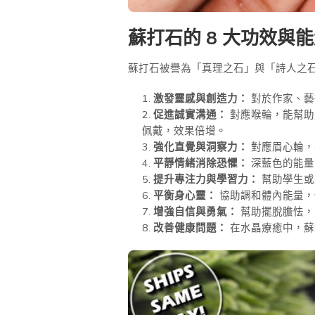
蘇打石的 8 大功效與
蘇打石被譽為「真理之石」與「詩人之石
激發靈感與創造力：
對於作家、藝
促進誠實溝通：
對應喉輪，能幫助
佩戴，效果倍增。
強化直覺與洞察力：
對應眉心輪，
平靜情緒消除恐懼：
深藍色的能量
提升專注力與學習力：
幫助學生或
平衡身心靈：
協助調和體內能量，
增強自信與勇氣：
幫助擺脫膽怯，
改善健康問題：
在水晶療癒中，蘇