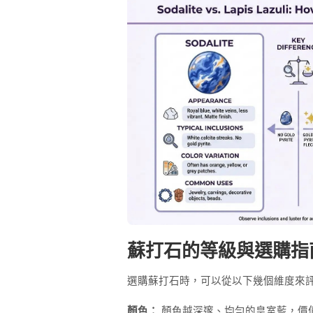
蘇打石的等級與選購指
選購蘇打石時，可以從以下幾個維度來
顏色：
顏色越深邃、均勻的皇室藍，價