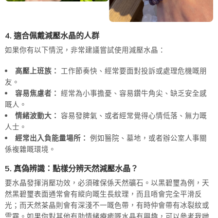
4. 適合佩戴減壓水晶的人群
如果你有以下情況，非常建議嘗試使用減壓水晶：
高壓上班族：
工作節奏快、經常要面對投訴或處理危機嘅朋
友。
容易焦慮者：
經常為小事擔憂、容易鑽牛角尖、缺乏安全感
嘅人。
情緒波動大：
容易發脾氣、或者經常覺得心情低落、無力嘅
人士。
經常出入負能量場所：
例如醫院、墓地，或者辦公室人事關
係複雜嘅環境。
5. 真偽辨識：點樣分辨天然減壓水晶？
要水晶發揮消壓功效，必須確保係天然礦石。以黑碧璽為例，天
然黑碧璽表面通常會有縱向嘅生長紋理，而且唔會完全平滑反
光；而天然茶晶則會有深淺不一嘅色帶，有時仲會帶有冰裂紋或
雲霧。如果你對其他有助情緒療癒嘅水晶有興趣，可以參考我哋