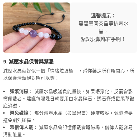
溫馨提示：
黑碧璽同茶晶等排毒水
晶，
緊記要戴喺右手啊！
9. 減壓水晶保養與禁忌
減壓水晶就好似一個「情緒垃圾桶」，幫你裝走所有唔開心，所
以保養清潔絕對唔可以懶：
頻繁消磁：
減壓水晶吸滿負能量後，如果唔淨化，反而會影
響佩戴者。建議每隔幾日就要用白水晶碎石、透石膏或鼠尾草徹
底消磁。
避免碰撞：
部分減壓水晶（如黑碧璽）硬度較脆，佩戴時要
避免劇烈碰撞。
忌借俾人戴：
減壓水晶會記憶佩戴者嘅磁場，借俾人戴容易
溝亂能量。