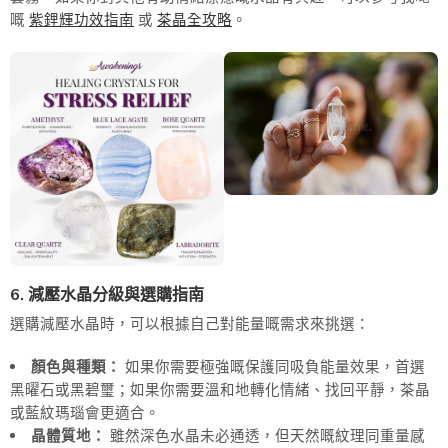
嘅
紫鋰輝功效指南
或
茶晶全攻略
。
6. 減壓水晶分級與選購指南
選購減壓水晶時，可以根據自己對能量嘅需求來挑選：
顏色與種類：
如果你需要極強嘅保護同吸負能量效果，首選
黑曜石或黑碧璽；如果你需要溫和地轉化情緒、找回平靜，茶晶
或藍紋瑪瑙會更適合。
晶體質地：
雖然深色水晶未必通透，但天然嘅紋理同重量感