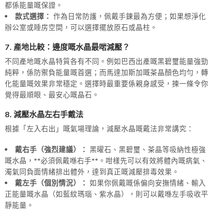
都係能量嘅保證。
款式選擇：
作為日常防護，佩戴手鍊最為方便；如果想淨化
辦公室或睡房空間，可以選擇擺放原石或晶柱。
7. 產地比較：邊度嘅水晶最啱減壓？
不同產地嘅水晶特質各有不同。例如巴西出產嘅黑碧璽能量強勁
純粹，係防禦負能量嘅首選；而馬達加斯加嘅茶晶顏色均勻，轉
化能量嘅效果非常穩定。選擇時最重要係親身感受，揀一條令你
覺得最順眼、最安心嘅晶石。
8. 減壓水晶左右手戴法
根據「左入右出」嘅氣場理論，減壓水晶嘅戴法非常講究：
戴右手（強烈建議）：
黑曜石、黑碧璽、茶晶等吸納性極強
嘅水晶，**必須佩戴喺右手**。咁樣先可以有效將體內嘅病氣、
濁氣同負面情緒排出體外，達到真正嘅減壓排毒效果。
戴左手（個別情況）：
如果你佩戴嘅係偏向安撫情緒、輸入
正能量嘅水晶（如藍紋瑪瑙、紫水晶），則可以戴喺左手吸收平
靜能量。