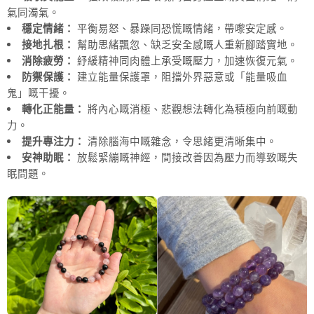
氣同濁氣。
穩定情緒：
平衡易怒、暴躁同恐慌嘅情緒，帶嚟安定感。
接地扎根：
幫助思緒飄忽、缺乏安全感嘅人重新腳踏實地。
消除疲勞：
紓緩精神同肉體上承受嘅壓力，加速恢復元氣。
防禦保護：
建立能量保護罩，阻擋外界惡意或「能量吸血
鬼」嘅干擾。
轉化正能量：
將內心嘅消極、悲觀想法轉化為積極向前嘅動
力。
提升專注力：
清除腦海中嘅雜念，令思緒更清晰集中。
安神助眠：
放鬆緊繃嘅神經，間接改善因為壓力而導致嘅失
眠問題。