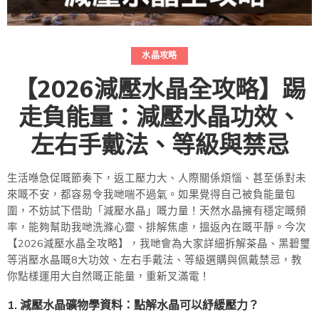
水晶攻略
【2026減壓水晶全攻略】踢
走負能量：減壓水晶功效、
左右手戴法、等級與禁忌
生活喺急促嘅節奏下，返工壓力大、人際關係煩惱、甚至係對未
來嘅不安，都容易令我哋喘不過氣。如果覺得自己被負能量包
圍，不妨試下借助「減壓水晶」嘅力量！天然水晶擁有穩定嘅頻
率，能夠幫助我哋洗滌心靈、排解焦慮，搵返內在嘅平靜。今次
【2026減壓水晶全攻略】，我哋會為大家詳細拆解茶晶、黑碧璽
等消壓水晶嘅8大功效、左右手戴法、等級選購與佩戴禁忌，教
你點樣運用大自然嘅正能量，重新叉滿電！
1. 減壓水晶礦物學資料：點解水晶可以紓緩壓力？