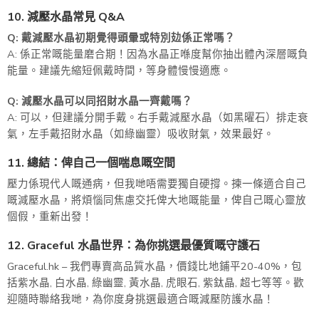
10. 減壓水晶常見 Q&A
Q: 戴減壓水晶初期覺得頭暈或特別攰係正常嗎？
A: 係正常嘅能量磨合期！因為水晶正喺度幫你抽出體內深層嘅負
能量。建議先縮短佩戴時間，等身體慢慢適應。
Q: 減壓水晶可以同招財水晶一齊戴嗎？
A: 可以，但建議分開手戴。右手戴減壓水晶（如黑曜石）排走衰
氣，左手戴招財水晶（如綠幽靈）吸收財氣，效果最好。
11. 總結：俾自己一個喘息嘅空間
壓力係現代人嘅通病，但我哋唔需要獨自硬撐。揀一條適合自己
嘅減壓水晶，將煩惱同焦慮交托俾大地嘅能量，俾自己嘅心靈放
個假，重新出發！
12. Graceful 水晶世界：為你挑選最優質嘅守護石
Graceful.hk – 我們專賣高品質水晶，價錢比地鋪平20-40%，包
括紫水晶, 白水晶, 綠幽靈, 黃水晶, 虎眼石, 紫鈦晶, 超七等等。歡
迎隨時聯絡我哋，為你度身挑選最適合嘅減壓防護水晶！