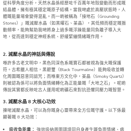
從科學角度分析，天然水晶係經歷咗千百萬年地殼變動而形成嘅
結晶體，擁有極其穩定嘅原子結構。當我哋處於高壓狀態時，人
體嘅能量場會變得混亂。而一啲被稱為「接地石（Grounding
Stones）」嘅減壓水晶（如黑曜石、茶晶），其低頻而穩定嘅振
動頻率，能夠幫助我哋將身上過多嘅浮躁能量同負離子導入大
地，從而達到穩定神經系統、舒緩緊繃情緒嘅作用。
2. 減壓水晶的神話與傳說
喺許多古老文明中，黑色同深色系嘅寶石都被視為強大嘅保護
符。古希臘人相信，黑碧璽（Black Tourmaline）能夠吸收並轉
化周圍嘅惡意同詛咒；而喺東方文化中，茶晶（Smoky Quartz）
則被認為係可以將負面情緒轉化為正能量嘅「大地之石」。呢啲
傳說其實都反映咗古人運用呢啲礦石來對抗恐懼同壓力嘅智慧。
3. 減壓水晶 8 大核心功效
揀啱減壓水晶，可以為你嘅身心靈帶來全方位嘅守護。以下係最
顯著嘅 8 大功效：
吸收負能量：
強效吸納周圍環境同自身產生嘅負面情緒、病