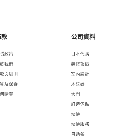
條款
公司資料
隱政策
日本代購
於我們
裝修報價
款與細則
室內設計
貨及保養
木紋磚
何購買
大門
訂造傢俬
殯儀
殯儀服務
自助餐