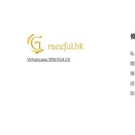
私
Whatsapp:98650418
關
條
送
如