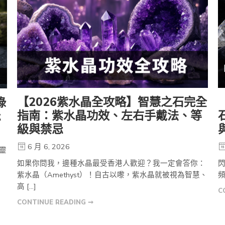
【2026紫水晶全攻略】智慧之石完全
綠
指南：紫水晶功效、左右手戴法、等
忌
級與禁忌
6 月 6, 2026
靈
如果你問我，邊種水晶最受香港人歡迎？我一定會答你：
閃
紫水晶（Amethyst）！自古以嚟，紫水晶就被視為智慧、
頻
高 […]
C
CONTINUE READING ➞