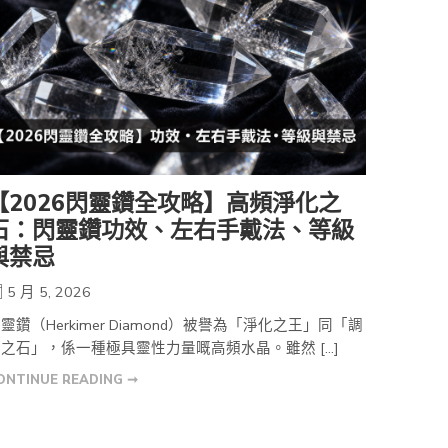
【2026閃靈鑽全攻略】高頻淨化之
石：閃靈鑽功效、左右手戴法、等級
與禁忌
5 月 5, 2026
靈鑽（Herkimer Diamond）被譽為「淨化之王」同「調
之石」，係一種極具靈性力量嘅高頻水晶。雖然 […]
ONTINUE READING ➞