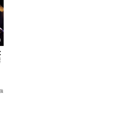
：
禁
強