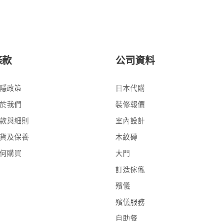
條款
公司資料
隱政策
日本代購
於我們
裝修報價
款與細則
室內設計
貨及保養
木紋磚
何購買
大門
訂造傢俬
殯儀
殯儀服務
自助餐