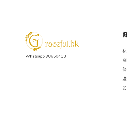
私
Whatsapp:98650418
關
條
送
如