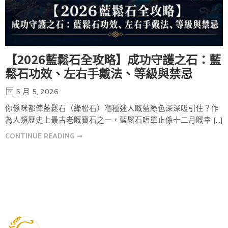
【2026藍鬆石全攻略】成功守護之石：藍
鬆石功效、左右手戴法、等級與禁忌
5 月 5, 2026
你係咪都俾藍鬆石（綠松石）嗰種迷人嘅藍綠色深深吸引住？作
為人類歷史上最古老嘅寶石之一，藍鬆石唔單止係十二月嘅幸 […]
CONTINUE READING ➞