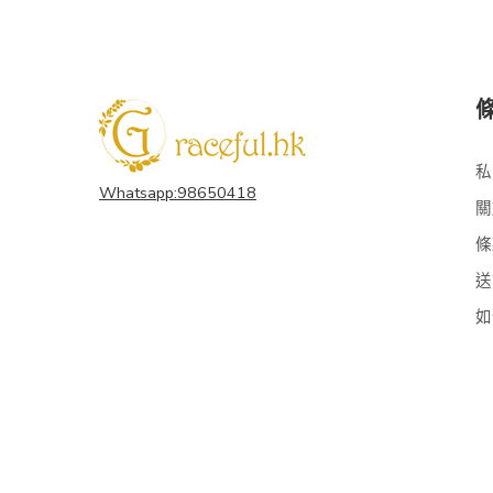
私
Whatsapp:98650418
關
條
送
如