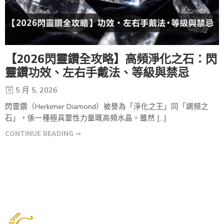
【2026閃靈鑽全攻略】高頻淨化之石：閃
靈鑽功效、左右手戴法、等級與禁忌
5 月 5, 2026
閃靈鑽（Herkimer Diamond）被譽為「淨化之王」同「調頻之
石」，係一種極具靈性力量嘅高頻水晶。雖然 […]
CONTINUE READING ➞