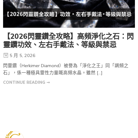
【2026閃靈鑽全攻略】高頻淨化之石：閃
靈鑽功效、左右手戴法、等級與禁忌
5 月 5, 2026
閃靈鑽（Herkimer Diamond）被譽為「淨化之王」同「調頻之
石」，係一種極具靈性力量嘅高頻水晶。雖然 […]
CONTINUE READING ➞