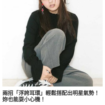
兩招「浮誇耳環」輕鬆搭配出明星氣勢！
妳也能耍小心機！