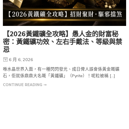
【2026黃鐵礦全攻略】愚人金的財富秘
密：黃鐵礦功效、左右手戴法、等級與禁
忌
6 月 6, 2026
喺水晶世界入面，有一種閃閃發光、成日俾人誤會係黃金嘅礦
石，佢就係鼎鼎大名嘅「黃鐵礦」（Pyrite）！呢粒被稱 […]
CONTINUE READING ➞