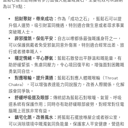
藍鬆石被公認為擁有多方面強大能量嘅寶石，主要功效可以歸納
為以下8點：
招財聚財，帶來成功：
作為「成功之石」，藍鬆石可以提
升個人運勢，吸引財富同機遇，特別適合做生意或者尋求事業
突破嘅人士。
辟邪擋煞，保佑平安：
自古以嚟都係最強嘅護身符之一，
可以保護佩戴者免受邪氣同意外傷害，特別適合經常出差、旅
行或者揸車嘅人。
穩定情緒，平心靜氣：
藍鬆石散發出平靜溫和嘅能量，有
助舒緩緊張、焦慮同壓力，令心境回復平和，增強面對困難嘅
勇氣同自信。
對應喉輪，提升溝通：
藍鬆石對應人體嘅喉輪（Throat
Chakra），可以增強表達能力同說服力，改善人際關係，化解
誤會同爭執。
舒緩呼吸道及眼部：
傳統認為藍鬆石對喉嚨、氣管、呼吸
道系統有保護作用；同時亦有助舒緩眼部疲勞，對經常對住電
腦嘅上班族非常有益。
鎮宅化煞，改善風水：
將藍鬆石擺放喺屋企或者辦公室，
可以消除環境中嘅濁氣同負能量，保護家人平安健康，營造和