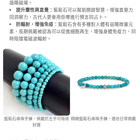
諧嘅磁場。
提升靈性與直覺：
藍鬆石可以幫助開啟智慧，增強直覺力
同洞察力，古代人更會用佢嚟進行預言同占卜。
防輻射，增強免疫：
藍鬆石含有多種對人體有益嘅微量元
素，長期佩戴被認為可以促進細胞再生，增強身體免疫力，同
時阻擋電磁波輻射。
藍鬆石串珠手鍊，佩戴於左手可吸收
精緻藍鬆石串珠手鍊，適合日常佩戴
好運