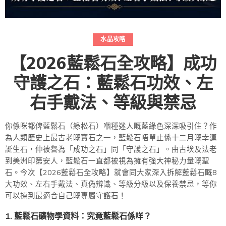
水晶攻略
【2026藍鬆石全攻略】成功
守護之石：藍鬆石功效、左
右手戴法、等級與禁忌
你係咪都俾藍鬆石（綠松石）嗰種迷人嘅藍綠色深深吸引住？作
為人類歷史上最古老嘅寶石之一，藍鬆石唔單止係十二月嘅幸運
誕生石，仲被譽為「成功之石」同「守護之石」。由古埃及法老
到美洲印第安人，藍鬆石一直都被視為擁有強大神秘力量嘅聖
石。今次【2026藍鬆石全攻略】就會同大家深入拆解藍鬆石嘅8
大功效、左右手戴法、真偽辨識、等級分級以及保養禁忌，等你
可以揀到最適合自己嘅專屬守護石！
1. 藍鬆石礦物學資料：究竟藍鬆石係咩？