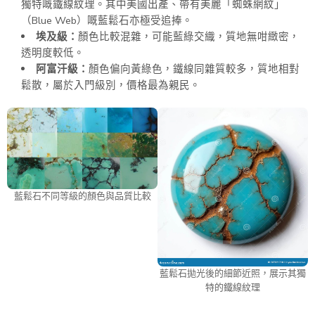
獨特嘅鐵線紋理。其中美國出產、帶有美麗「蜘蛛網紋」
（Blue Web）嘅藍鬆石亦極受追捧。
埃及級：
顏色比較混雜，可能藍綠交織，質地無咁緻密，
透明度較低。
阿富汗級：
顏色偏向黃綠色，鐵線同雜質較多，質地相對
鬆散，屬於入門級別，價格最為親民。
藍鬆石不同等級的顏色與品質比較
藍鬆石拋光後的細節近照，展示其獨
特的鐵線紋理