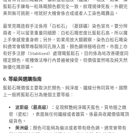
藍鬆石手鍊每一粒珠嘅顏色都完全一致，紋理規律死板，外觀完
美到無可挑剔，咁就好大機會係合成或者人工染色嘅贗品。
最常見嘅造假手法係用「白松石」（菱鎂礦）染色冒充。要分辨
兩者，可以留意重量同細節：白松石嘅密度比藍鬆石高，所以攞
上手會感覺重身啲；另外，如果用放大鏡觀察，染色白松石嘅染
料通常會積聚喺裂隙同孔隙入面，顏色顯得極唔自然。市面上亦
有好多注膠（Stabilized）處理嘅藍鬆石，目的係為咗改善硬度同
穩定顏色，呢種做法喺行內普遍被接受，但價值當然唔及純天然
無優化嘅原礦。
6. 等級與選購指南
藍鬆石嘅價值主要取決於顏色、純淨度、鐵線分佈同質地。國際
上一般將藍鬆石分為幾個主要等級：
波斯級（最高級）：
呈現鮮艷純淨嘅天藍色，質地極之緻
密（瓷松），表面無任何鐵線或者雜質，係最具收藏價值嘅頂
級貨色。
美洲級：
顏色可能稍為偏淡或者帶有綠色調，通常會帶有