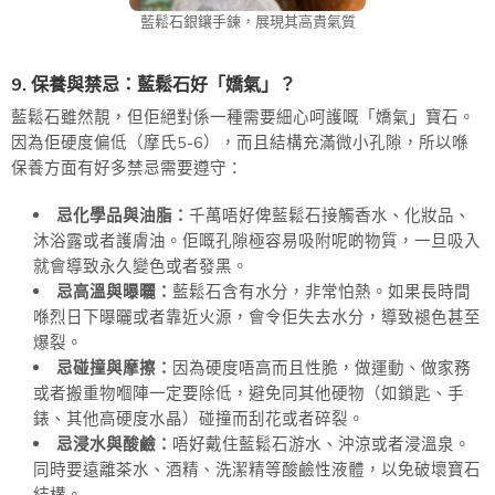
藍鬆石銀鑲手鍊，展現其高貴氣質
9. 保養與禁忌：藍鬆石好「嬌氣」？
藍鬆石雖然靚，但佢絕對係一種需要細心呵護嘅「嬌氣」寶石。
因為佢硬度偏低（摩氏5-6），而且結構充滿微小孔隙，所以喺
保養方面有好多禁忌需要遵守：
忌化學品與油脂：
千萬唔好俾藍鬆石接觸香水、化妝品、
沐浴露或者護膚油。佢嘅孔隙極容易吸附呢啲物質，一旦吸入
就會導致永久變色或者發黑。
忌高溫與曝曬：
藍鬆石含有水分，非常怕熱。如果長時間
喺烈日下曝曬或者靠近火源，會令佢失去水分，導致褪色甚至
爆裂。
忌碰撞與摩擦：
因為硬度唔高而且性脆，做運動、做家務
或者搬重物嗰陣一定要除低，避免同其他硬物（如鎖匙、手
錶、其他高硬度水晶）碰撞而刮花或者碎裂。
忌浸水與酸鹼：
唔好戴住藍鬆石游水、沖涼或者浸溫泉。
同時要遠離茶水、酒精、洗潔精等酸鹼性液體，以免破壞寶石