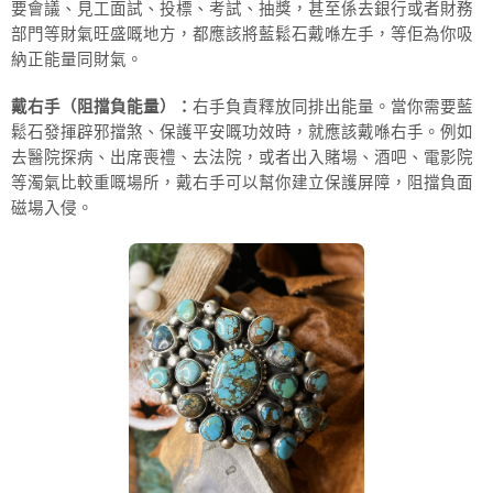
要會議、見工面試、投標、考試、抽獎，甚至係去銀行或者財務
部門等財氣旺盛嘅地方，都應該將藍鬆石戴喺左手，等佢為你吸
納正能量同財氣。
戴右手（阻擋負能量）：
右手負責釋放同排出能量。當你需要藍
鬆石發揮辟邪擋煞、保護平安嘅功效時，就應該戴喺右手。例如
去醫院探病、出席喪禮、去法院，或者出入賭場、酒吧、電影院
等濁氣比較重嘅場所，戴右手可以幫你建立保護屏障，阻擋負面
磁場入侵。