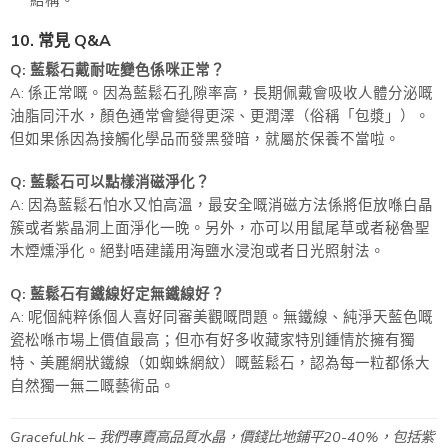
結構。
10. 常見 Q&A
Q: 藍鬆石戴耐咗變色係咪正常？
A: 係正常嘅。因為藍鬆石孔隙率高，長期佩戴會吸收人體分泌嘅
油脂同汗水，顏色通常會變得更深、更潤澤（俗稱「包漿」）。
但如果係因為接觸化學品而發黑發暗，就屬於保養不當啦。
Q: 藍鬆石可以點樣消磁淨化？
A: 因為藍鬆石怕水又怕高溫，最安全嘅消磁方法係將佢放喺白晶
簇或者紫晶洞上面淨化一晚。另外，亦可以用鼠尾草或者秘魯聖
木煙燻淨化。絕對唔建議用海鹽水浸泡或者日光照射法。
Q: 藍鬆石有鐵線好定無鐵線好？
A: 呢個純粹係個人喜好同審美觀嘅問題。無鐵線、純淨天藍色嘅
瓷松喺市場上價值最高；但亦有好多收藏家特別鍾情於擁有獨
特、美麗網狀鐵線（如蜘蛛網紋）嘅藍鬆石，認為每一粒都係大
自然獨一無二嘅藝術品。
Graceful.hk – 我們專賣高品質水晶，價錢比地鋪平20-40%，包括紫