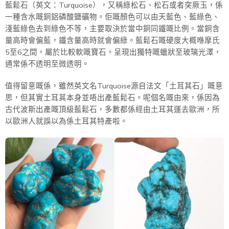
藍鬆石（英文：Turquoise），又稱綠松石、松石或者突厥玉，係
一種含水嘅銅鋁磷酸鹽礦物。佢嘅顏色可以由天藍色、藍綠色、
淺藍綠色去到綠色不等，主要取決於當中銅同鐵嘅比例。當銅含
量高時會偏藍，鐵含量高時就會偏綠。藍鬆石嘅硬度大概喺摩氏
5至6之間，屬於比較軟嘅寶石，呈現出獨特嘅蠟狀至玻璃光澤，
通常係不透明至微透明。
值得留意嘅係，雖然英文名Turquoise源自法文「土耳其石」嘅意
思，但其實土耳其本身並唔出產藍鬆石。呢個名嘅由來，係因為
古代波斯出產嘅頂級藍鬆石，多數都係經由土耳其運去歐洲，所
以歐洲人就誤以為係土耳其特產啦。