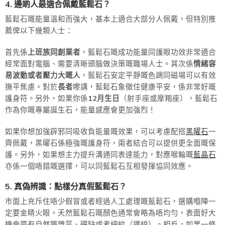
4. 邊啲人最適合佩戴藍鬆石？
藍鬆石嘅能量溫和而強大，基本上適合大部分人佩戴，但特別推
薦俾以下幾類人士：
首先係
上班族同創業者
，藍鬆石嘅成功能量同護眼功效非常適合
經常面對電腦、需要清晰頭腦做決策嘅職場人士。其次係
情緒容
易波動或者壓力大嘅人
，藍鬆石安定平靜嘅色調同磁場可以有效
撫平焦慮。對於
長者
嚟講，藍鬆石象徵住健康平安，係非常好嘅
護身符。另外，如果你係
12月生日
（射手座或摩羯座），藍鬆石
作為你嘅專屬誕生石，能量感應會更加強烈！
如果你想加強辟邪同吸收負能量嘅效果，可以考慮配搭
黑曜石
一
齊佩戴，黑曜石係極強嘅護身符，兩者結合可以提供更全面嘅保
護。另外，如果想主力提升溝通同表達能力，對應喉輪嘅
藍晶石
亦係一個唔錯嘅選擇，可以同藍鬆石互相發揮協同效應。
5. 真偽辨識：點樣分真假藍鬆石？
市面上充斥住唔少假冒或者經過人工處理嘅藍鬆石，選購嗰陣一
定要金睛火眼。天然藍鬆石嘅顏色通常會略為唔均勻，表面好大
機會帶有自然嘅雜質、礦缺或者細紋（鐵線）。相反，如果一條