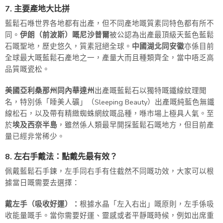
7. 主要產地大比拼
藍鬆石喺世界各地都有出產，但不同產地嘅質素同特色都有所不
同。
伊朗（前波斯）嘅尼沙普爾
被公認為出產最頂級天藍色藍鬆
石嘅聖地，歷史悠久，質素冠絕全球。
中國湖北同安徽
亦係目前
全球最大嘅藍鬆石產地之一，產量大而且種類齊全，當中唔乏高
品質嘅瓷松。
美國亞利桑那州同內華達州
出產嘅藍鬆石以獨特嘅鐵線紋理聞
名，特別係「睡美人礦」（Sleeping Beauty）出產嘅純藍色無鐵
線松石，以及帶有精緻蜘蛛網紋嘅品種，喺市場上極具人氣。至
於
埃及西奈半島
，雖然係人類最早開採藍鬆石嘅地方，但目前產
量已經非常稀少。
8. 左右手戴法：點戴先最有效？
佩戴藍鬆石手鍊，左手同右手有住截然不同嘅功效，大家可以根
據當日嘅需要去選擇：
戴左手（吸收好運）：
根據水晶「左入右出」嘅原則，左手係吸
收能量嘅手。當你需要好運、靈感或者平靜嘅時候，例如出席重