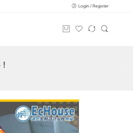
Login / Register
料！