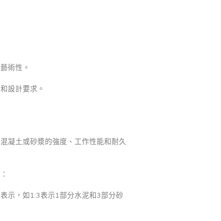
和藝術性。
求和設計要求。
於混凝土或砂漿的強度、工作性能和耐久
種：
示，如1:3表示1部分水泥和3部分砂