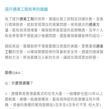
提升通渠工程效率的建議
為了提升
通渠工程
的效率，建議在施工前制定詳細計劃，並進
行現場檢查，提前發現潛在的堵塞問題。使用適合的
通渠方
法
，能有效清理堵塞，確保裝修後管道的長期暢通。及早介入
和妥善管理不僅能減少後續問題，還能確保舊樓裝修的成功。
總結來說，舊樓裝修不僅需要關注表面的美觀，更應重視
通渠
工程
的完善，以確保整體裝修的質量和安全性。適當的通渠服
務和方法，將為舊樓注入新的生命，讓居住環境更加舒適。
裝修Q&A：
Q：什麼是唐樓？
A：唐樓算是香港最舊式的住宅大廈，一般樓齡也逾30年以上
都較舊。唐樓一般幾層樓高，最容易辨認的是唐樓沒有升降
機,，普遍的唐樓的實用面積由2百多至6百多尺不等, 但大至1