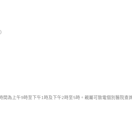
6）
時間為上午9時至下午1時及下午2時至5時。親屬可致電個別醫院查