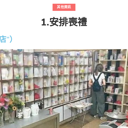
其他資訊
1.安排喪禮
店”）