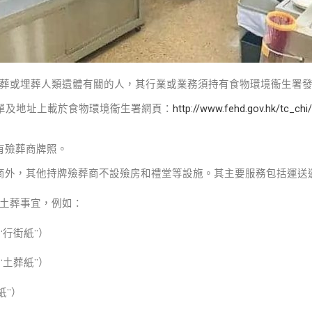
葬或埋葬人類遺體有關的人，其行業或業務須持有食物環境衞生署
名單及地址上載於食物環境衞生署網頁：
http://www.fehd.gov.hk/tc_chi/
有殮葬商牌照。
商外，其他持牌殮葬商不設殮房和禮堂等設施。其主要服務包括運送
土葬事宜，例如：
“行街紙”）
“土葬紙”）
紙”）