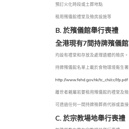
預訂火化時段或土葬地點
租用殯儀館禮堂及殮房設施等
B. 於殯儀館舉行喪禮
全港現有7間持牌殯儀館
均設有禮堂和存放及處理遺體的殮房。
持牌殯儀館名單上載於食物環境衞生署
http://www.fehd.gov.hk/tc_chi/cc/lfp.pdf
離世者親屬若要租用殯儀館的禮堂及殮
可透過任何一間持牌殮葬商代辦或直接
C. 於宗教場地舉行喪禮