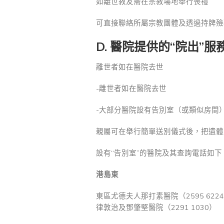
如離世教友需在宗教場地舉行喪禮
可直接聯絡所屬宗教團體及透過持牌殮
D. 醫院提供的“院出”服
離世者如在醫院去世
-離世者如在醫院去世
-大部分醫院設有告別室（或類似房間
親屬可在舉行簡單送別儀式後，把遺體
設有“告別室”的醫院及其查詢電話如下
港島東
東區尤德夫人那打素醫院（2595 622
律敦治及鄧肇堅醫院（2291 1030）