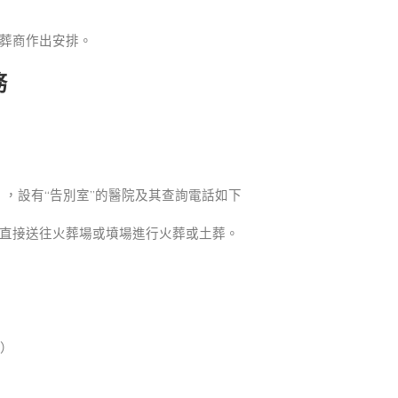
葬商作出安排。
務
），設有“告別室”的醫院及其查詢電話如下
直接送往火葬場或墳場進行火葬或土葬。
4）