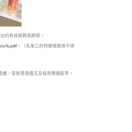
發出的有效殮葬商牌照。
cc/lu.pdf
。（名單乙的持牌殮葬商不得
遺體、安排喪禮儀式及租用殯儀館等。