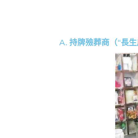
A. 持牌殮葬商（“長生