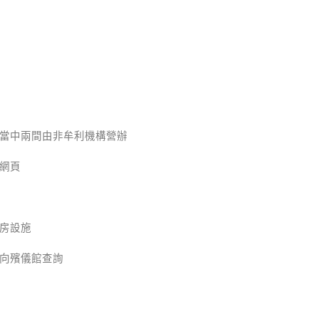
當中兩間由非牟利機構營辦
網頁
房設施
向殯儀館查詢