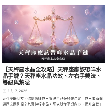
【天秤座水晶全攻略】天秤座應該帶咩水
晶手鏈？天秤座水晶功效、左右手戴法、
等級與禁忌
7 月 7, 2026
天秤座嘅朋友，你哋係咪成日覺得自己好難做決定，成日喺兩個
選擇之間徘徊？其實揀啱水晶，可以幫你平衡內心、提升直覺 […]