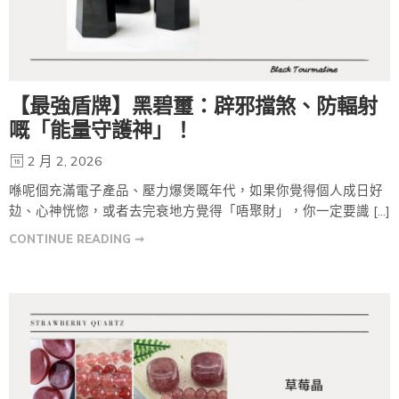
【最強盾牌】黑碧璽：辟邪擋煞、防輻射
嘅「能量守護神」！
2 月 2, 2026
喺呢個充滿電子產品、壓力爆煲嘅年代，如果你覺得個人成日好
攰、心神恍惚，或者去完衰地方覺得「唔聚財」，你一定要識 […]
CONTINUE READING ➞