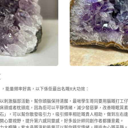
效
」，能量頻率好高，以下係佢最出名嘅8大功效：
以刺激腦部活動，幫你頭腦保持清醒，最啱學生哥同要用腦嘅打工
床頭或者枕頭底，因為佢可以平靜情緒，減少發惡夢，改善睡眠質
石」，可以幫你散發吸引力，吸引頻率相近嘅貴人相助，做到左右
開心靈視野，提升第六感同靈感，好多設計師同創作者都鍾意戴。
力大嗰陣，紫水晶嘅溫和能量可以幫你穩定情緒，搵返內心嘅平靜