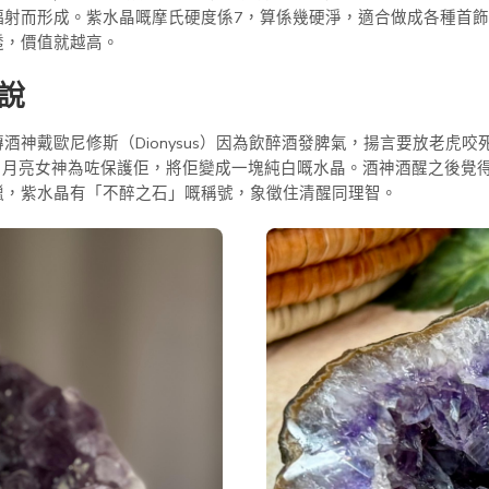
輻射而形成。紫水晶嘅摩氏硬度係7，算係幾硬淨，適合做成各種首
透，價值就越高。
傳說
酒神戴歐尼修斯（Dionysus）因為飲醉酒發脾氣，揚言要放老虎
 嘅靚女。月亮女神為咗保護佢，將佢變成一塊純白嘅水晶。酒神酒醒之後
臘，紫水晶有「不醉之石」嘅稱號，象徵住清醒同理智。