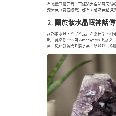
有微量嘅鐵元素，再經過大自然嘅天然
深紫色（寶石級紫）都有，越深色越通
2. 關於紫水晶嘅神話
講起紫水晶，不得不提古希臘神話。相傳
嘅，竟然係一個叫 Amethystos
面，從此就變成咗紫水晶。所以喺古希