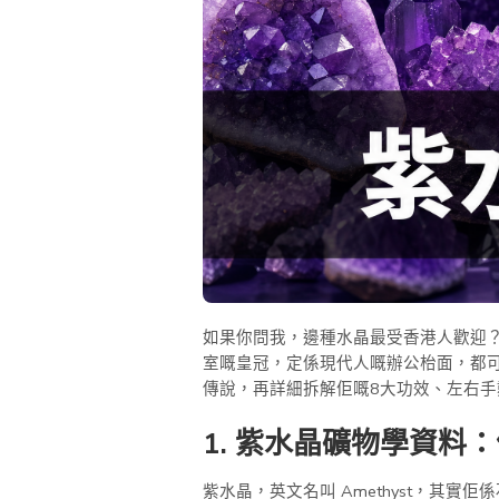
如果你問我，邊種水晶最受香港人歡迎？
室嘅皇冠，定係現代人嘅辦公枱面，都可
傳說，再詳細拆解佢嘅8大功效、左右
1. 紫水晶礦物學資料
紫水晶，英文名叫 Amethyst，其實