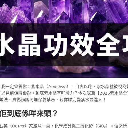
我一定會答你：紫水晶（Amethyst）！自古以嚟，紫水晶就被視
以見到佢嘅蹤影。到底紫水晶有咩魔力？今次呢篇【2026紫水晶
手戴法、真偽辨識同埋保養禁忌，包你睇完變紫水晶達人！
：佢到底係咩來頭？
佢係石英（Quartz）家族嘅一員，化學成分係二氧化矽（SiO₂）。