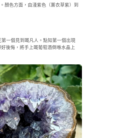
飾。顏色方面，由淺紫色（薰衣草紫）到
咬死第一個見到嘅凡人。點知第一個出現
覺得好後悔，將手上嘅葡萄酒倒喺水晶上