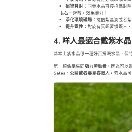
招智慧財：
同黃水晶直接招偏財唔
眼石
一齊戴，效果更好！
淨化環境磁場：
擺個紫晶洞或者紫
提升靈性：
對於有冥想習慣嘅人，
4. 咩人最適合戴紫水
基本上紫水晶係一種好百搭嘅水晶，但
第一類係
學生同腦力勞動者
，因為可以
Sales、公關或者要見客嘅人
，紫水晶可