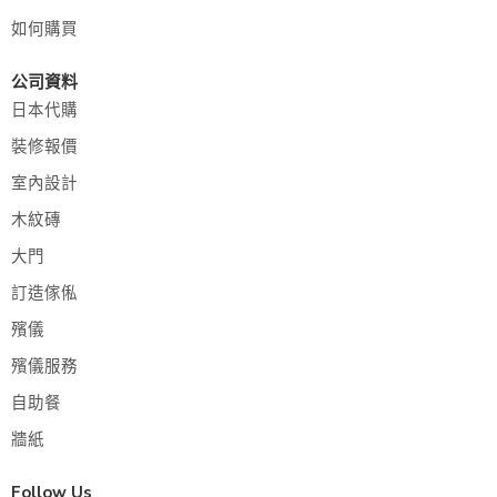
如何購買
公司資料
日本代購
裝修報價
室內設計
木紋磚
大門
訂造傢俬
殯儀
殯儀服務
自助餐
牆紙
Follow Us