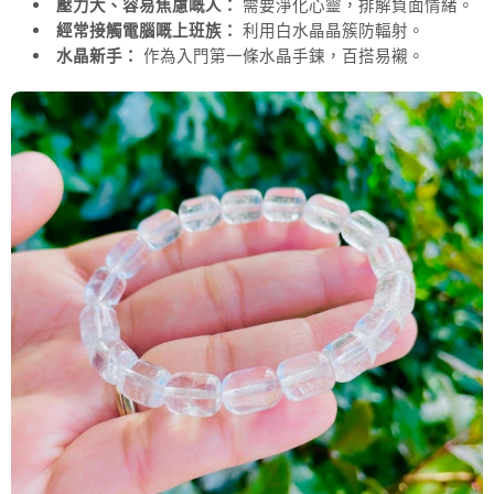
壓力大、容易焦慮嘅人：
需要淨化心靈，排解負面情緒。
經常接觸電腦嘅上班族：
利用白水晶晶簇防輻射。
水晶新手：
作為入門第一條水晶手鍊，百搭易襯。