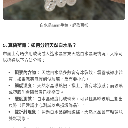
白水晶6mm手鍊，輕盈百搭
5. 真偽辨識：如何分辨天然白水晶？
市面上有唔少用玻璃或人造水晶冒充天然白水晶嘅情況，大家可
以透過以下方法分辨：
觀察內含物：
天然白水晶多數會有冰裂紋、雲霧或微小雜
質；如果完美無瑕到似玻璃，反而要小心。
觸感溫度：
天然水晶導熱慢，摸上手會有冰涼感；而玻璃
或塑膠則會隨體溫迅速變暖。
硬度測試：
白水晶硬度比玻璃高，可以輕易喺玻璃上劃出
痕跡（但建議小心測試以免損壞飾品）。
雙折射現象：
透過白水晶觀察線條，天然水晶會有輕微嘅
雙影現象。