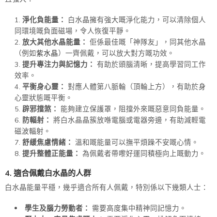
淨化負能量：
白水晶擁有強大嘅淨化能力，可以清除個人
同環境嘅負面磁場，令人恢復平靜。
放大其他水晶能量：
佢係最佳嘅「神隊友」，同其他水晶
（例如
紫水晶
）一齊佩戴，可以放大對方嘅功效。
提升專注力與記憶力：
有助於頭腦清晰，提高學習同工作
效率。
平衡身心靈：
對應人體第八脈輪（頂輪上方），有助於身
心靈狀態嘅平衡。
辟邪擋煞：
能夠建立保護罩，阻擋外來嘅惡意同負能量。
防輻射：
將白水晶晶簇放喺電腦或電器旁邊，有助減輕電
磁波輻射。
舒緩焦慮情緒：
溫和嘅能量可以撫平煩躁不安嘅心情。
提升整體正能量：
為佩戴者帶嚟好運同積極向上嘅動力。
4. 適合佩戴白水晶的人群
白水晶能量平穩，幾乎適合所有人佩戴，特別係以下幾類人士：
學生及腦力勞動者：
需要高度集中精神同記憶力。