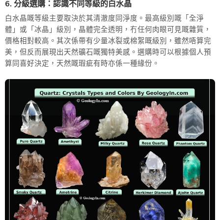
6. 分級選購：認識不同等級的白水晶
白水晶嘅等級主要取決於其清澈度同淨度。最高級別嘅「全淨
體」或「冰晶」級別，晶體完全透明，冇任何肉眼可見嘅雜質，
價格相對較高。其次係帶有少量冰裂或棉絮嘅級別，雖然唔算完
美，但反而展現出天然礦石嘅獨特美感。選購時可以根據個人預
算同喜好決定，天然嘅瑕疵有時亦係一種緣份。