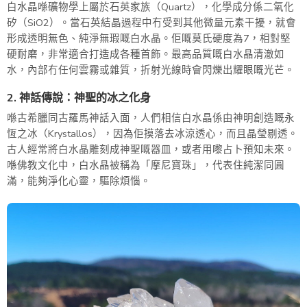
白水晶喺礦物學上屬於石英家族（Quartz），化學成分係二氧化
矽（SiO2）。當石英結晶過程中冇受到其他微量元素干擾，就會
形成透明無色、純淨無瑕嘅白水晶。佢嘅莫氏硬度為7，相對堅
硬耐磨，非常適合打造成各種首飾。最高品質嘅白水晶清澈如
水，內部冇任何雲霧或雜質，折射光線時會閃爍出耀眼嘅光芒。
2. 神話傳說：神聖的冰之化身
喺古希臘同古羅馬神話入面，人們相信白水晶係由神明創造嘅永
恆之冰（Krystallos），因為佢摸落去冰涼透心，而且晶瑩剔透。
古人經常將白水晶雕刻成神聖嘅器皿，或者用嚟占卜預知未來。
喺佛教文化中，白水晶被稱為「摩尼寶珠」，代表住純潔同圓
滿，能夠淨化心靈，驅除煩惱。