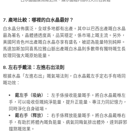
7. 產地比較：哪裡的白水晶最好？
白水晶分佈廣泛，全球多地都有出產。其中以巴西出產嘅白水晶
最為著名，晶體通透度高，品質穩定，係市場上嘅主流。另外，
美國阿肯色州出產嘅白水晶亦享有盛名，被認為能量特別純粹。
馬達加斯加同喜馬拉雅山脈出產嘅白水晶則多數帶有獨特嘅生長
紋理同強大嘅原始能量。
8. 左右手戴法：左進右出法則
根據水晶「左進右出」嘅氣場法則，白水晶戴左手定右手有唔同
嘅功效：
戴左手（吸納）：
左手係接收能量嘅手。將白水晶戴喺左
手，可以吸收佢嘅純淨能量，提升正能量、專注力同記憶力，
同時淨化自身磁場。
戴右手（釋放）：
右手係釋放能量嘅手。將白水晶戴喺右
手，有助於將體內嘅負能量、病氣同晦氣排出體外，達到辟邪
擋煞嘅效果。