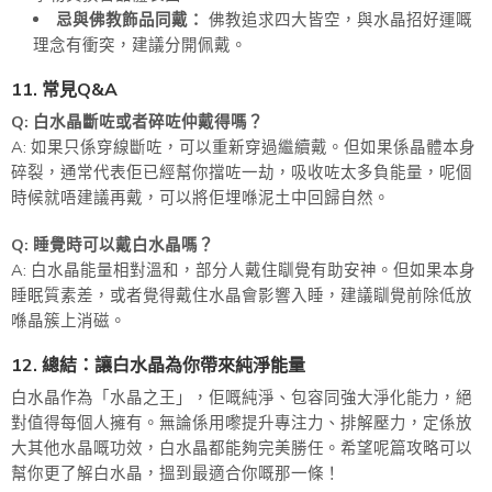
忌與佛教飾品同戴：
佛教追求四大皆空，與水晶招好運嘅
理念有衝突，建議分開佩戴。
11. 常見Q&A
Q: 白水晶斷咗或者碎咗仲戴得嗎？
A: 如果只係穿線斷咗，可以重新穿過繼續戴。但如果係晶體本身
碎裂，通常代表佢已經幫你擋咗一劫，吸收咗太多負能量，呢個
時候就唔建議再戴，可以將佢埋喺泥土中回歸自然。
Q: 睡覺時可以戴白水晶嗎？
A: 白水晶能量相對溫和，部分人戴住瞓覺有助安神。但如果本身
睡眠質素差，或者覺得戴住水晶會影響入睡，建議瞓覺前除低放
喺晶簇上消磁。
12. 總結：讓白水晶為你帶來純淨能量
白水晶作為「水晶之王」，佢嘅純淨、包容同強大淨化能力，絕
對值得每個人擁有。無論係用嚟提升專注力、排解壓力，定係放
大其他水晶嘅功效，白水晶都能夠完美勝任。希望呢篇攻略可以
幫你更了解白水晶，搵到最適合你嘅那一條！