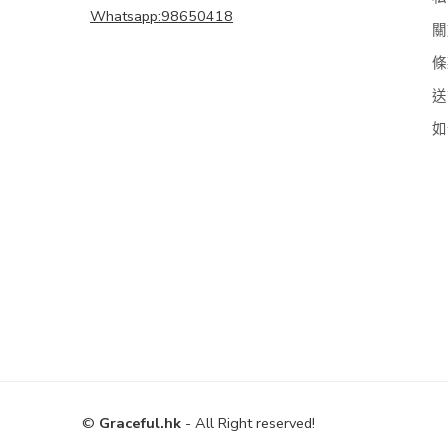
Whatsapp:98650418
關
條
送
如
©
Graceful.hk
- All Right reserved!