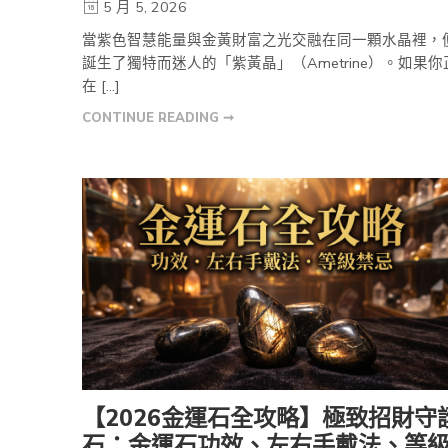
5 月 5, 2026
當紫色智慧能量與金黃財富之光交融在同一顆水晶裡，
誕生了獨特而迷人的「紫黃晶」（Ametrine）。如果你
在 […]
CONTINUE READING ➞
【2026金運石全攻略】極致招財守
石：金運石功效、左右手戴法、等