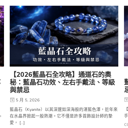
【2026藍晶石全攻略】通道石的奧
秘：藍晶石功效、左右手戴法、等級
等
與禁忌
5 月 5, 2026
藍晶石（Kyanite）以其深邃如深海般的湛藍色澤，近年來
手
在水晶界掀起一股熱潮。它不僅是許多首飾設計師的摯
。
愛， […]
C