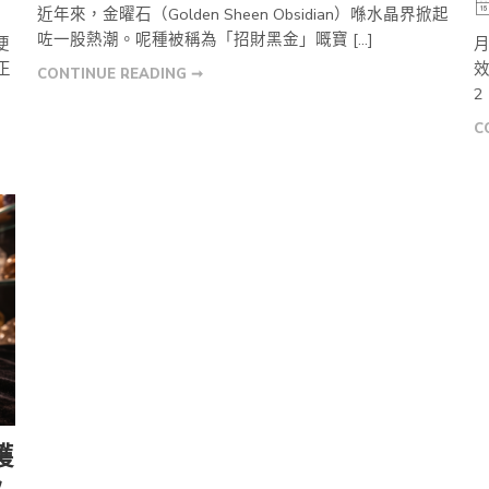
近年來，金曜石（Golden Sheen Obsidian）喺水晶界掀起
咗一股熱潮。呢種被稱為「招財黑金」嘅寶 […]
便
月
正
CONTINUE READING ➞
2 
C
護
級