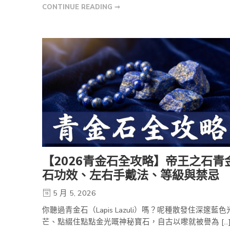
CONTINUE READING ➞
【2026青金石全攻略】帝王之石青
石功效、左右手戴法、等級與禁忌
5 月 5, 2026
你聽過青金石（Lapis Lazuli）嗎？呢種散發住深邃藍色
芒、點綴住點點金光嘅神秘寶石，自古以嚟就被譽為 […