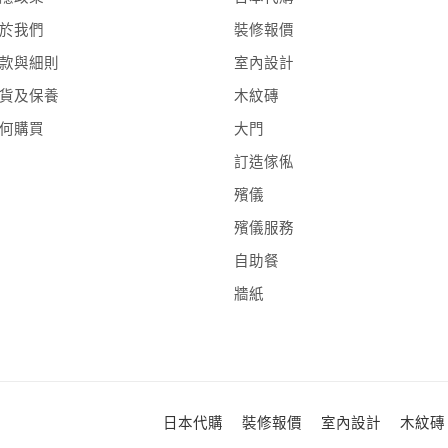
於我們
裝修報價
款與細則
室內設計
貨及保養
木紋磚
何購買
大門
訂造傢俬
殯儀
殯儀服務
自助餐
牆紙
日本代購
裝修報價
室內設計
木紋磚