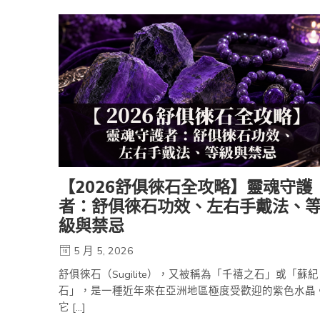
【2026舒俱徠石全攻略】靈魂守護
者：舒俱徠石功效、左右手戴法、
級與禁忌
5 月 5, 2026
舒俱徠石（Sugilite），又被稱為「千禧之石」或「蘇紀
石」，是一種近年來在亞洲地區極度受歡迎的紫色水晶
它 […]