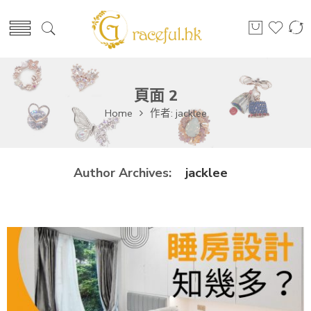
頁面 2
Home
作者: jacklee
jacklee
Author Archives: