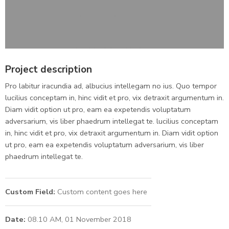
Project description
Pro labitur iracundia ad, albucius intellegam no ius. Quo tempor
lucilius conceptam in, hinc vidit et pro, vix detraxit argumentum in.
Diam vidit option ut pro, eam ea expetendis voluptatum
adversarium, vis liber phaedrum intellegat te. lucilius conceptam
in, hinc vidit et pro, vix detraxit argumentum in. Diam vidit option
ut pro, eam ea expetendis voluptatum adversarium, vis liber
phaedrum intellegat te.
Custom Field:
Custom content goes here
Date:
08.10 AM, 01 November 2018