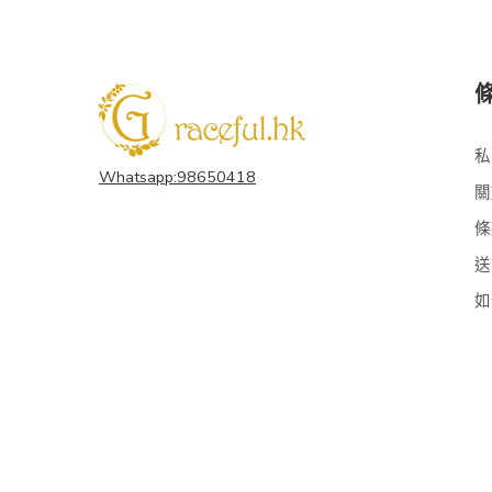
私
Whatsapp:98650418
關
條
送
如