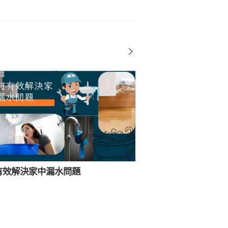
牆壁漏水？簡單方法
有效解決家中漏水問題