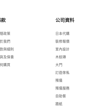
條款
公司資料
隱政策
日本代購
於我們
裝修報價
款與細則
室內設計
貨及保養
木紋磚
何購買
大門
訂造傢俬
殯儀
殯儀服務
自助餐
牆紙